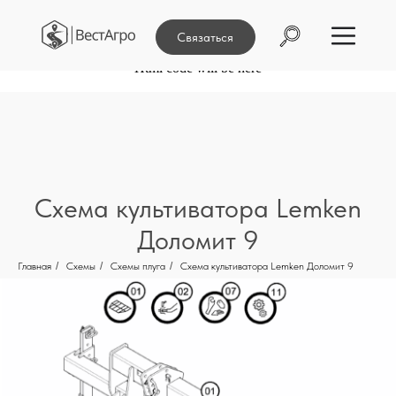
Связаться
Html code will be here
Схема культиватора Lemken
Доломит 9
Главная
/
Схемы
/
Схемы плуга
/
Схема культиватора Lemken Доломит 9