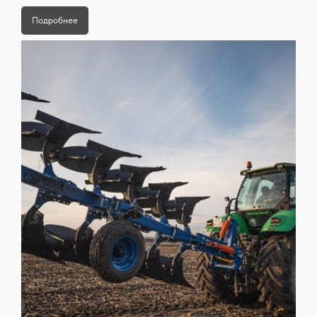
Отправить
Подробнее
Телефон:
+7 929 083 55 45
+7 481 251 56 77
Адрес:
214013, г. Смоленск, ул.
Матросова, д. 18, помещ. 1.2, офис 22
Email:
info@westagro.ru
WHATSAPP
TELEGRAM
INSTAGRAM
TIKTOK
VKONTAKTE