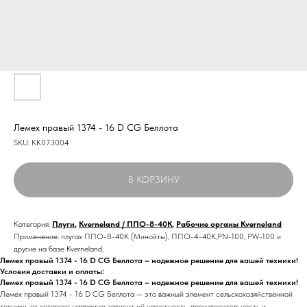
Лемех правый 1374 - 16 D CG Беллота
SKU:
KK073004
В КОРЗИНУ
Категория:
Плуги
,
Kverneland / ППО-8-40К
,
Рабочие органы Kverneland
Применение: плугах ППО-8-40К (Минойты), ППО-4-40К,PN-100, PW-100 и
другие на базе Kverneland,
Лемех правый 1374 - 16 D CG Беллота – надежное решение для вашей техники!
Условия доставки и оплаты:
Лемех правый 1374 - 16 D CG Беллота – надежное решение для вашей техники!
Лемех правый 1374 - 16 D CG Беллота — это важный элемент сельскохозяйственной
техники, от которого напрямую зависит её надежность, производительность и