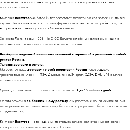
осуществляется максимально быстро: отправка со склада производится в день
оформления заказа.
Компания
ВестАгро
уже более 10 лет поставляет запчасти для сельхозтехники по всей
стране. Наши клиенты — агрохолдинги, фермерские хозяйства и дистрибьюторы, для
которых важны точные сроки и стабильное качество.
Закажите Лемех правый 1374 - 16 D CG Беллота онлайн или свяжитесь с нашими
менеджерами для уточнения наличия и условий поставки.
ВестАгро — надежный поставщик запчастей с гарантией и доставкой в любой
регион России.
Условия доставки и оплаты:
Мы обеспечиваем
доставку по всей территории России
через ведущие
транспортные компании — ПЭК, Деловые линии, Энергия, СДЭК, DHL, UPS и другие
надежные перевозчики.
Сроки доставки зависят от региона и составляют от
2 до 10 рабочих дней
.
Оплата возможна
по безналичному расчету
. Мы работаем с юридическими лицами,
фермерскими хозяйствами и дилерами, обеспечивая прозрачные и безопасные условия
сотрудничества.
Компания
ВестАгро
— это надёжный поставщик сельскохозяйственных запчастей,
проверенный тысячами клиентов по всей России
.