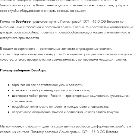
безопасность в работе. Качественная деталь позволяет избежать простоев, продлить
срок службы оборудования и снизить расходы на ремонт.
Компания
ВестАгро
предлагает купить Лемех правый 1374 - 16 D CG Беллота по
выгодной цене с гарантией и доставкой по всей России. Мы поставляем комплектующие
для тракторов, комбайнов, посевных и почвообрабатывающих машин отечественного и
импортного производства.
В нашем ассортименте — оригинальные запчасти и проверенные аналоги,
соответствующие заводским стандартам. Все изделия проходят обязательный контроль
качества, а также проверяются на совместимость с конкретными моделями техники.
Почему выбирают ВестАгро
:
гарантия на все поставляемые узлы и запчасти;
возможность выбора между оригиналом и аналогом;
доставка в любой регион России — транспортными компаниями, курьером или
самовывозом;
подробные технические описания и консультации специалистов;
оперативное оформление заказов и поддержка на всех этапах покупки.
Мы понимаем, что время — один из самых ценных ресурсов для фермерских хозяйств и
сервисных центров. Поэтому доставка Лемех правый 1374 - 16 D CG Беллота