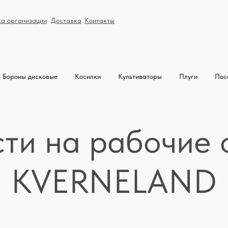
ка организации
Доставка
Контакты
Бороны дисковые
Косилки
Культиваторы
Плуги
Пос
сти на рабочие 
KVERNELAND