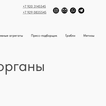
+7 920 3145545
+7 929 0835545
евные агрегаты
Пресс-подборщик
Грабли
Метизы
органы