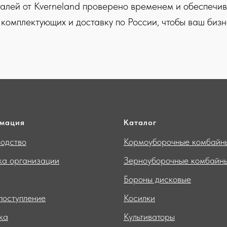
алей от Kverneland проверено временем и обеспечив
омплектующих и доставку по России, чтобы ваш бизн
мация
Каталог
одство
Кормоуборочные комбайн
ка организации
Зерноуборочные комбайн
Бороны дисковые
поступление
Косилки
ка
Культиваторы