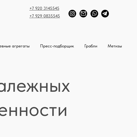
+7 920 3145545
+7 929 0835545
евные агрегаты
Пресс-подборщик
Грабли
Метизы
залежных
бенности