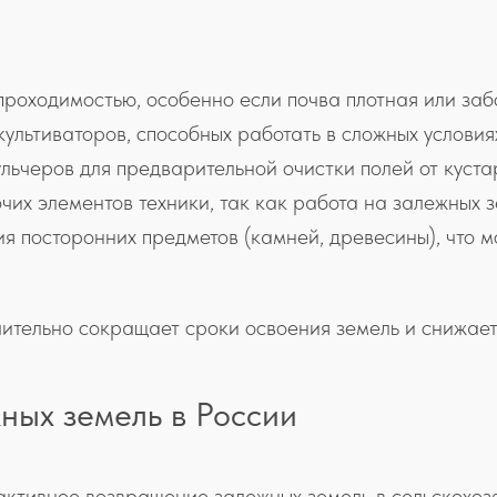
проходимостью, особенно если почва плотная или заб
культиваторов, способных работать в сложных условия
ьчеров для предварительной очистки полей от куста
их элементов техники, так как работа на залежных з
ия посторонних предметов (камней, древесины), что м
чительно сокращает сроки освоения земель и снижае
ных земель в России
активное возвращение залежных земель в сельскохоз