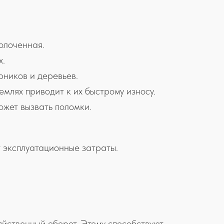
олоченная.
х.
рников и деревьев.
емлях приводит к их быстрому износу.
ожет вызвать поломки.
т эксплуатационные затраты.
яйственный оборот. Этому способствуют