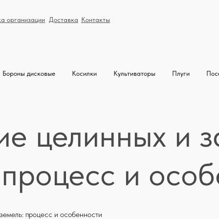
ка организации
Доставка
Контакты
Бороны дисковые
Косилки
Культиваторы
Плуги
Пос
е целинных и 
 процесс и осо
земель: процесс и особенности