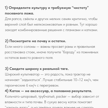
1) Определите культуру и требуемую “чистоту”
посевного ложа.
Для рапса, свёклы и других мелких семян критично, чтобы
верхний слой был мелкокомковатым и ровным. Тут хорошо
заходят комбинированные решения с планками и катками.
2) Посмотрите на почву и остатки.
Если много соломы — важны просвет рамы и правильная
расстановка стоек, иначе получите “бороду” из пожнивных
остатков вместо ровного поля.
3) Сведите ширину к реальной тяге.
Широкий культиватор — это радость, пока трактор не
начинает “задыхаться”. Лучше стабильные 10–12 км/ч, чем
героические 6 км/ч с перегревом.
4) Каток — не аксессуар, а половина результата.
Кольчато-шпоровый, трубчатый, packer — выбор зависит от
влажности и типа почвы. В сухую весну каток помогает
“закрыть влагу”, а на тяжёлых почвах важнее не сделать