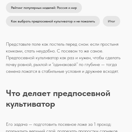
Рейтинг популярных моделей: Россия и мир
Как выбрать предпосевной культиватор и не пожалеть
Итог
Представьте поле как постель перед сном: если простыня
комками, спать неудобно. С посевом то же самое.
Предпосевной культиватор как раз и нужен, чтобы сделать
почву ровной, рыхлой и “одинаковой” по глубине — тогда
семена ложатся в стабильные условия и дружнее всходят.
Что делает предпосевной
культиватор
Его задача — подготовить посевное ложе за 1 проход:
разрыхлить верхний слой, подрезать проростки сорняков,