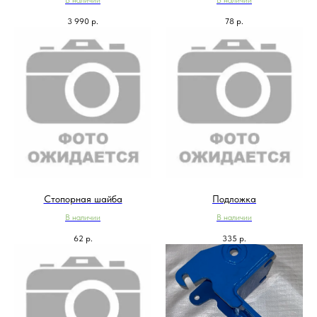
В наличии
В наличии
3 990
р.
78
р.
Стопорная шайба
Подложка
В наличии
В наличии
62
р.
335
р.