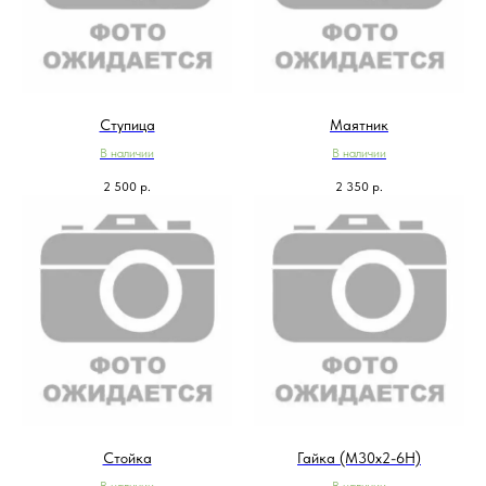
Ступица
Маятник
В наличии
В наличии
2 500
р.
2 350
р.
Стойка
Гайка (М30х2-6Н)