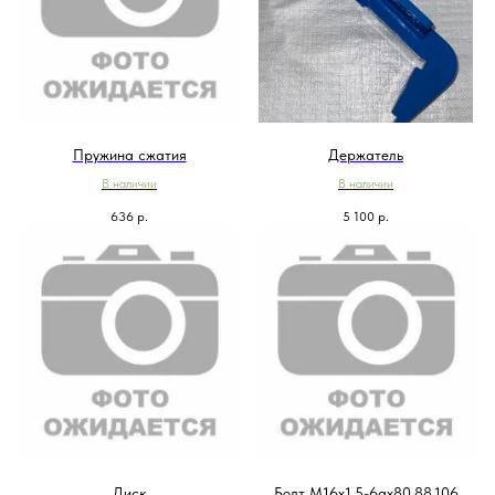
Пружина сжатия
Держатель
В наличии
В наличии
636
р.
5 100
р.
Диск
Болт М16х1,5-6gх80.88.106