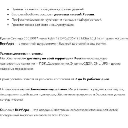
Прямые поставки от официальных производителей.
Быстрая обработка заказов и
доставка по всей России
.
Профессиональные консультации и помощь в подборе деталей.
Гарантия на все запчасти и комплектующие.
Купите Ступица 55510017 левая Rubin 12 D40x235x195 M36x1,5LH в интернет магазине
ВестАгро
— с гарантией, документами и быстрой доставкой в ваш регион.
Условия доставки и оплаты:
Мы обеспечиваем
доставку по всей территории России
через ведущие
транспортные компании — ПЭК, Деловые линии, Энергия, СДЭК, DHL, UPS и другие
надежные перевозчики.
Сроки доставки зависят от региона и составляют от
2 до 10 рабочих дней
.
Оплата возможна
по безналичному расчету
. Мы работаем с юридическими лицами,
фермерскими хозяйствами и дилерами, обеспечивая прозрачные и безопасные условия
сотрудничества.
Компания
ВестАгро
— это надёжный поставщик сельскохозяйственных запчастей,
проверенный тысячами клиентов по всей России
.