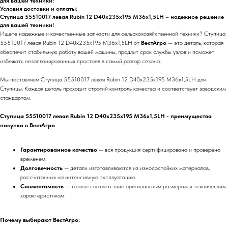
для вашей техники!
Условия доставки и оплаты:
Ступица 55510017 левая Rubin 12 D40x235x195 M36x1,5LH – надежное решение
для вашей техники!
Ищете надежные и качественные запчасти для сельскохозяйственной техники? Ступица
55510017 левая Rubin 12 D40x235x195 M36x1,5LH от
ВестАгро
— это деталь, которая
обеспечит стабильную работу вашей машины, продлит срок службы узлов и поможет
избежать незапланированных простоев в самый разгар сезона.
Мы поставляем Ступица 55510017 левая Rubin 12 D40x235x195 M36x1,5LH для
Ступицы. Каждая деталь проходит строгий контроль качества и соответствует заводским
стандартам.
Ступица 55510017 левая Rubin 12 D40x235x195 M36x1,5LH - преимущества
покупки в ВестАгро
Гарантированное качество
— вся продукция сертифицирована и проверена
временем.
Долговечность
— детали изготавливаются из износостойких материалов,
рассчитанных на интенсивную эксплуатацию.
Совместимость
— точное соответствие оригинальным размерам и техническим
характеристикам.
Почему выбирают ВестАгро: