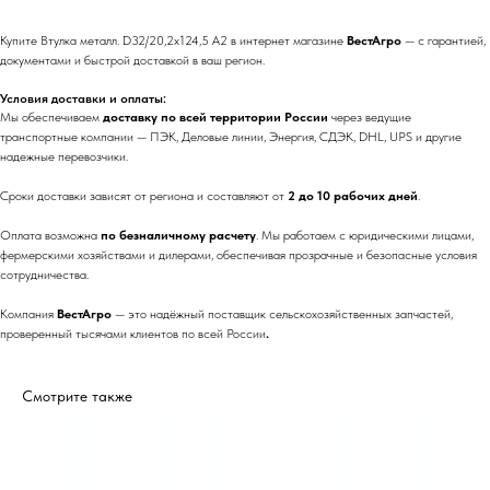
Купите Втулка металл. D32/20,2x124,5 A2 в интернет магазине
ВестАгро
— с гарантией,
документами и быстрой доставкой в ваш регион.
Условия доставки и оплаты:
Мы обеспечиваем
доставку по всей территории России
через ведущие
транспортные компании — ПЭК, Деловые линии, Энергия, СДЭК, DHL, UPS и другие
надежные перевозчики.
Сроки доставки зависят от региона и составляют от
2 до 10 рабочих дней
.
Оплата возможна
по безналичному расчету
. Мы работаем с юридическими лицами,
фермерскими хозяйствами и дилерами, обеспечивая прозрачные и безопасные условия
сотрудничества.
Компания
ВестАгро
— это надёжный поставщик сельскохозяйственных запчастей,
проверенный тысячами клиентов по всей России
.
Смотрите также