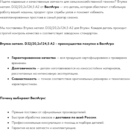
Ищете надежные и качественные запчасти для сельскохозяйственной техники? Втулка
металл. D32/20,2x124,5 A2 от
ВестАгро
— это деталь, которая обеспечит стабильную
работу вашей машины, продлит срок службы узлов и поможет избежать
незапланированных простоев в самый разгар сезона.
Мы поставляем Втулка металл. D32/20,2x124,5 A2 для Втулки. Каждая деталь проходит
строгий контроль качества и соответствует заводским стандартам.
Втулка металл. D32/20,2x124,5 A2 - преимущества покупки в ВестАгро
Гарантированное качество
— вся продукция сертифицирована и проверена
временем.
Долговечность
— детали изготавливаются из износостойких материалов,
рассчитанных на интенсивную эксплуатацию.
Совместимость
— точное соответствие оригинальным размерам и техническим
характеристикам.
Почему выбирают ВестАгро:
Прямые поставки от официальных производителей.
Быстрая обработка заказов и
доставка по всей России
.
Профессиональные консультации и помощь в подборе деталей.
Гарантия на все запчасти и комплектующие.