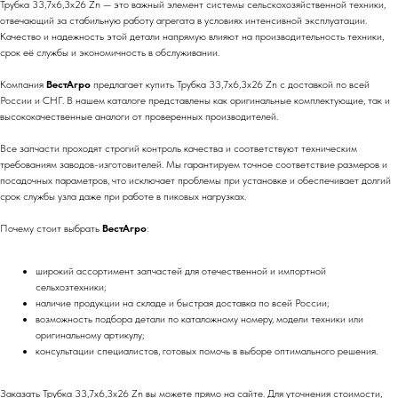
Трубка 33,7x6,3x26 Zn — это важный элемент системы сельскохозяйственной техники,
отвечающий за стабильную работу агрегата в условиях интенсивной эксплуатации.
Качество и надежность этой детали напрямую влияют на производительность техники,
срок её службы и экономичность в обслуживании.
Компания
ВестАгро
предлагает купить Трубка 33,7x6,3x26 Zn с доставкой по всей
России и СНГ. В нашем каталоге представлены как оригинальные комплектующие, так и
высококачественные аналоги от проверенных производителей.
Все запчасти проходят строгий контроль качества и соответствуют техническим
требованиям заводов-изготовителей. Мы гарантируем точное соответствие размеров и
посадочных параметров, что исключает проблемы при установке и обеспечивает долгий
срок службы узла даже при работе в пиковых нагрузках.
Почему стоит выбрать
ВестАгро
:
широкий ассортимент запчастей для отечественной и импортной
сельхозтехники;
наличие продукции на складе и быстрая доставка по всей России;
возможность подбора детали по каталожному номеру, модели техники или
оригинальному артикулу;
консультации специалистов, готовых помочь в выборе оптимального решения.
Заказать Трубка 33,7x6,3x26 Zn вы можете прямо на сайте. Для уточнения стоимости,