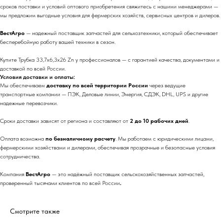
сроков поставки и условий оптового приобретения свяжитесь с нашими менеджерами —
мы предложим выгодные условия для фермерских хозяйств, сервисных центров и дилеров.
ВестАгро
— надежный поставщик запчастей для сельхозтехники, который обеспечивает
бесперебойную работу вашей техники в сезон.
Купите Трубка 33,7x6,3x26 Zn у профессионалов — с гарантией качества, документами и
доставкой по всей России.
Условия доставки и оплаты:
Мы обеспечиваем
доставку по всей территории России
через ведущие
транспортные компании — ПЭК, Деловые линии, Энергия, СДЭК, DHL, UPS и другие
надежные перевозчики.
Сроки доставки зависят от региона и составляют от
2 до 10 рабочих дней
.
Оплата возможна
по безналичному расчету
. Мы работаем с юридическими лицами,
фермерскими хозяйствами и дилерами, обеспечивая прозрачные и безопасные условия
сотрудничества.
Компания
ВестАгро
— это надёжный поставщик сельскохозяйственных запчастей,
проверенный тысячами клиентов по всей России
.
Смотрите также