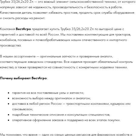
Трубка 35/26,2x20 Zn — это важный элемент сельскохозяйственной техники, от которого
напрямую зависит её надежность, производительность и безопасность в работе.
Качественная деталь позволяет избежать простоев, продлить срок службы оборудования
и снизить расходы на ремонт.
Компания
ВестАгро
предлагает купить Трубка 35/26,2x20 Zn по выгодной цене с
гарантией и доставкой по всей России. Мы поставляем комплектующие для тракторов,
комбайнов, посевных и почвообрабатывающих машин отечественного и импортного
производства.
В нашем ассортименте — оригинальные запчасти и проверенные аналоги,
соответствующие заводским стандартам. Все изделия проходят обязательный контроль
качества, а также проверяются на совместимость с конкретными моделями техники.
Почему выбирают ВестАгро
:
гарантия на все поставляемые узлы и запчасти;
возможность выбора между оригиналом и аналогом;
доставка в любой регион России — транспортными компаниями, курьером или
самовывозом;
подробные технические описания и консультации специалистов;
оперативное оформление заказов и поддержка на всех этапах покупки.
Мы понимаем, что время — один из самых ценных ресурсов для фермерских хозяйств и