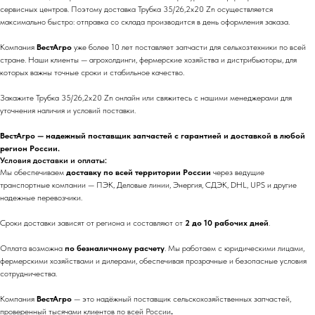
сервисных центров. Поэтому доставка Трубка 35/26,2x20 Zn осуществляется
максимально быстро: отправка со склада производится в день оформления заказа.
Компания
ВестАгро
уже более 10 лет поставляет запчасти для сельхозтехники по всей
стране. Наши клиенты — агрохолдинги, фермерские хозяйства и дистрибьюторы, для
которых важны точные сроки и стабильное качество.
Закажите Трубка 35/26,2x20 Zn онлайн или свяжитесь с нашими менеджерами для
уточнения наличия и условий поставки.
ВестАгро — надежный поставщик запчастей с гарантией и доставкой в любой
регион России.
Условия доставки и оплаты:
Мы обеспечиваем
доставку по всей территории России
через ведущие
транспортные компании — ПЭК, Деловые линии, Энергия, СДЭК, DHL, UPS и другие
надежные перевозчики.
Сроки доставки зависят от региона и составляют от
2 до 10 рабочих дней
.
Оплата возможна
по безналичному расчету
. Мы работаем с юридическими лицами,
фермерскими хозяйствами и дилерами, обеспечивая прозрачные и безопасные условия
сотрудничества.
Компания
ВестАгро
— это надёжный поставщик сельскохозяйственных запчастей,
проверенный тысячами клиентов по всей России
.