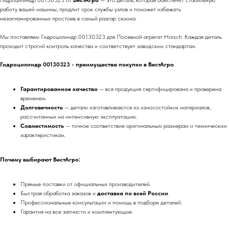
Гидроцилиндр 00130323 от
ВестАгро
— это деталь, которая обеспечит стабильную
работу вашей машины, продлит срок службы узлов и поможет избежать
незапланированных простоев в самый разгар сезона.
Мы поставляем Гидроцилиндр 00130323 для Посевной агрегат Horsch. Каждая деталь
проходит строгий контроль качества и соответствует заводским стандартам.
Гидроцилиндр 00130323 - преимущества покупки в ВестАгро
Гарантированное качество
— вся продукция сертифицирована и проверена
временем.
Долговечность
— детали изготавливаются из износостойких материалов,
рассчитанных на интенсивную эксплуатацию.
Совместимость
— точное соответствие оригинальным размерам и техническим
характеристикам.
Почему выбирают ВестАгро:
Прямые поставки от официальных производителей.
Быстрая обработка заказов и
доставка по всей России
.
Профессиональные консультации и помощь в подборе деталей.
Гарантия на все запчасти и комплектующие.