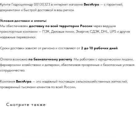
Купите Гидроцилиндр 00130323 в интернет магазине
ВестАгро
— с гарантией,
документами и быстрой доставкой в ваш регион.
Условия доставки и оплаты:
Мы обеспечиваем
доставку по всей территории России
через ведущие
транспортные компании — ПЭК, Деловые линии, Энергия, СДЭК, DHL, UPS и другие
надежные перевозчики.
Сроки доставки зависят от региона и составляют от
2 до 10 рабочих дней
.
Оплата возможна
по безналичному расчету
. Мы работаем с юридическими лицами,
фермерскими хозяйствами и дилерами, обеспечивая прозрачные и безопасные условия
сотрудничества.
Компания
ВестАгро
— это надёжный поставщик сельскохозяйственных запчастей,
проверенный тысячами клиентов по всей России
.
Смотрите также