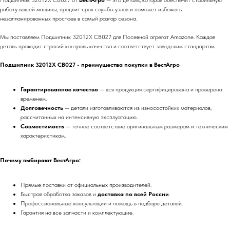
Подшипник 32012X СB027 от
ВестАгро
— это деталь, которая обеспечит стабильную
работу вашей машины, продлит срок службы узлов и поможет избежать
незапланированных простоев в самый разгар сезона.
Мы поставляем Подшипник 32012X СB027 для Посевной агрегат Amazone. Каждая
деталь проходит строгий контроль качества и соответствует заводским стандартам.
Подшипник 32012X СB027 - преимущества покупки в ВестАгро
Гарантированное качество
— вся продукция сертифицирована и проверена
временем.
Долговечность
— детали изготавливаются из износостойких материалов,
рассчитанных на интенсивную эксплуатацию.
Совместимость
— точное соответствие оригинальным размерам и техническим
характеристикам.
Почему выбирают ВестАгро:
Прямые поставки от официальных производителей.
Быстрая обработка заказов и
доставка по всей России
.
Профессиональные консультации и помощь в подборе деталей.
Гарантия на все запчасти и комплектующие.