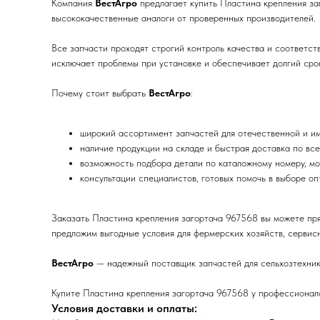
Компания
ВестАгро
предлагает купить Пластина крепления за
высококачественные аналоги от проверенных производителей.
Все запчасти проходят строгий контроль качества и соответс
исключает проблемы при установке и обеспечивает долгий срок
Почему стоит выбрать
ВестАгро
:
широкий ассортимент запчастей для отечественной и им
наличие продукции на складе и быстрая доставка по все
возможность подбора детали по каталожному номеру, мо
консультации специалистов, готовых помочь в выборе о
Заказать Пластина крепления загортача 967568 вы можете пря
предложим выгодные условия для фермерских хозяйств, сервисн
ВестАгро
— надежный поставщик запчастей для сельхозтехник
Купите Пластина крепления загортача 967568 у профессионало
Условия доставки и оплаты: