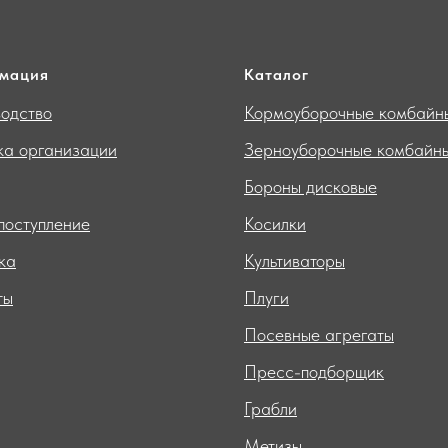
мация
Каталог
одство
Кормоуборочные комбайн
ка организации
Зерноуборочные комбайн
Бороны дисковые
поступление
Косилки
ка
Культиваторы
ты
Плуги
Посевные агрегаты
Пресс-подборщик
Грабли
Метизы