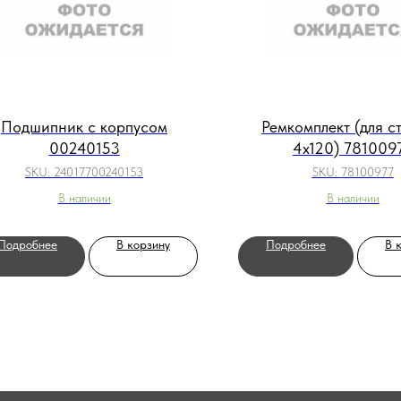
Подшипник с корпусом
Ремкомплект (для с
00240153
4x120) 781009
SKU:
24017700240153
SKU:
78100977
В наличии
В наличии
Подробнее
В корзину
Подробнее
В 