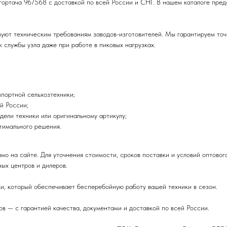
гортача 967568 с доставкой по всей России и СНГ. В нашем каталоге пред
твуют техническим требованиям заводов-изготовителей. Мы гарантируем то
 службы узла даже при работе в пиковых нагрузках.
портной сельхозтехники;
й России;
дели техники или оригинальному артикулу;
птимального решения.
мо на сайте. Для уточнения стоимости, сроков поставки и условий оптов
ых центров и дилеров.
и, который обеспечивает бесперебойную работу вашей техники в сезон.
в — с гарантией качества, документами и доставкой по всей России.