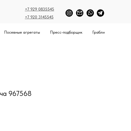
+7 929 0835545
+7 920 3145545
Посевные агрегаты
Пресс-подборщик
Грабли
ача 967568