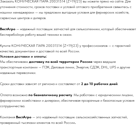
Заказать КОНИЧЕСКАЯ ПАРА 20031514 (Z=19/23) вы можете прямо на сайте. Для
уточнения стоимости, сроков поставки и условий оптового приобретения свяжитесь с
нашими менеджерами — мы предложим выгодные условия для фермерских хозяйств,
сервисных центров и дилеров.
ВестАгро
— надежный поставщик запчастей для сельхозтехники, который обеспечивает
бесперебойную работу вашей техники в сезон.
Купите КОНИЧЕСКАЯ ПАРА 20031514 (Z=19/23) у профессионалов — с гарантией
качества, документами и доставкой по всей России.
Условия доставки и оплаты:
Мы обеспечиваем
доставку по всей территории России
через ведущие
транспортные компании — ПЭК, Деловые линии, Энергия, СДЭК, DHL, UPS и другие
надежные перевозчики.
Сроки доставки зависят от региона и составляют от
2 до 10 рабочих дней
.
Оплата возможна
по безналичному расчету
. Мы работаем с юридическими лицами,
фермерскими хозяйствами и дилерами, обеспечивая прозрачные и безопасные условия
сотрудничества.
Компания
ВестАгро
— это надёжный поставщик сельскохозяйственных запчастей,
проверенный тысячами клиентов по всей России
.