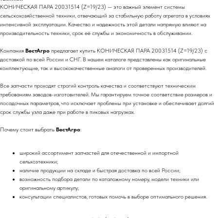
КОНИЧЕСКАЯ ПАРА 20031514 (Z=19/23) — это важный элемент системы
сельскохозяйственной техники, отвечающий за стабильную работу агрегата в условиях
интенсивной эксплуатации. Качество и надежность этой детали напрямую влияют на
производительность техники, срок её службы и экономичность в обслуживании.
Компания
ВестАгро
предлагает купить КОНИЧЕСКАЯ ПАРА 20031514 (Z=19/23) с
доставкой по всей России и СНГ. В нашем каталоге представлены как оригинальные
комплектующие, так и высококачественные аналоги от проверенных производителей.
Все запчасти проходят строгий контроль качества и соответствуют техническим
требованиям заводов-изготовителей. Мы гарантируем точное соответствие размеров и
посадочных параметров, что исключает проблемы при установке и обеспечивает долгий
срок службы узла даже при работе в пиковых нагрузках.
Почему стоит выбрать
ВестАгро
:
широкий ассортимент запчастей для отечественной и импортной
сельхозтехники;
наличие продукции на складе и быстрая доставка по всей России;
возможность подбора детали по каталожному номеру, модели техники или
оригинальному артикулу;
консультации специалистов, готовых помочь в выборе оптимального решения.