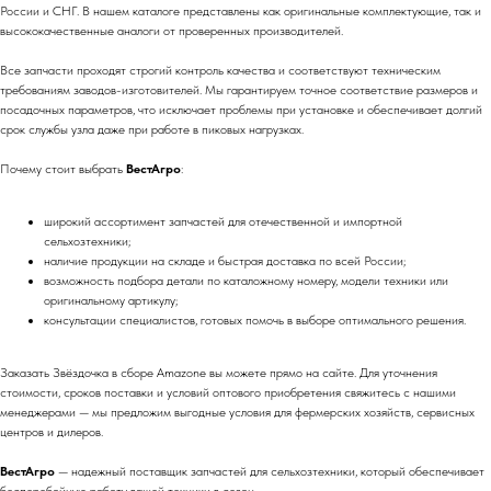
России и СНГ. В нашем каталоге представлены как оригинальные комплектующие, так и
высококачественные аналоги от проверенных производителей.
Все запчасти проходят строгий контроль качества и соответствуют техническим
требованиям заводов-изготовителей. Мы гарантируем точное соответствие размеров и
посадочных параметров, что исключает проблемы при установке и обеспечивает долгий
срок службы узла даже при работе в пиковых нагрузках.
Почему стоит выбрать
ВестАгро
:
широкий ассортимент запчастей для отечественной и импортной
сельхозтехники;
наличие продукции на складе и быстрая доставка по всей России;
возможность подбора детали по каталожному номеру, модели техники или
оригинальному артикулу;
консультации специалистов, готовых помочь в выборе оптимального решения.
Заказать Звёздочка в сборе Amazone вы можете прямо на сайте. Для уточнения
стоимости, сроков поставки и условий оптового приобретения свяжитесь с нашими
менеджерами — мы предложим выгодные условия для фермерских хозяйств, сервисных
центров и дилеров.
ВестАгро
— надежный поставщик запчастей для сельхозтехники, который обеспечивает