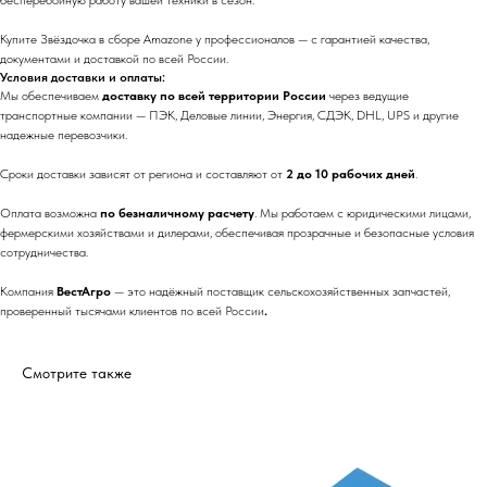
бесперебойную работу вашей техники в сезон.
Купите Звёздочка в сборе Amazone у профессионалов — с гарантией качества,
документами и доставкой по всей России.
Условия доставки и оплаты:
Мы обеспечиваем
доставку по всей территории России
через ведущие
транспортные компании — ПЭК, Деловые линии, Энергия, СДЭК, DHL, UPS и другие
надежные перевозчики.
Сроки доставки зависят от региона и составляют от
2 до 10 рабочих дней
.
Оплата возможна
по безналичному расчету
. Мы работаем с юридическими лицами,
фермерскими хозяйствами и дилерами, обеспечивая прозрачные и безопасные условия
сотрудничества.
Компания
ВестАгро
— это надёжный поставщик сельскохозяйственных запчастей,
проверенный тысячами клиентов по всей России
.
Смотрите также