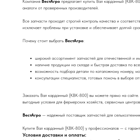
Компания
ВестАгро
предлагает купить Вал карданный (КВК-80
аналоги от проверенных производителей.
Все запчасти проходят строгий контроль качества и соответс
исключает проблемы при установке и обеспечивает долгий срок
Почему стоит выбрать
ВестАгро
:
широкий ассортимент запчастей для отечественной и им
наличие продукции на складе и быстрая доставка по все
возможность подбора детали по каталожному номеру, мо
консультации специалистов, готовых помочь в выборе о
Заказать Вал карданный (КВК-800) вы можете прямо на сайте.
выгодные условия для фермерских хозяйств, сервисных центров
ВестАгро
— надежный поставщик запчастей для сельхозтехник
Купите Вал карданный (КВК-800) у профессионалов — с гарант
Условия доставки и оплаты: