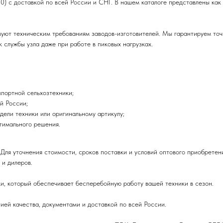
0) с доставкой по всей России и СНГ. В нашем каталоге представлены как
твуют техническим требованиям заводов-изготовителей. Мы гарантируем то
 службы узла даже при работе в пиковых нагрузках.
портной сельхозтехники;
й России;
дели техники или оригинальному артикулу;
птимального решения.
 Для уточнения стоимости, сроков поставки и условий оптового приобрет
 и дилеров.
и, который обеспечивает бесперебойную работу вашей техники в сезон.
ией качества, документами и доставкой по всей России.