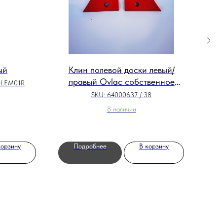
ый
Клин полевой доски левый/
правый Ovlac собственное
VDLEM01R
производство
SKU:
64000637 / 38
В наличии
корзину
Подробнее
В корзину