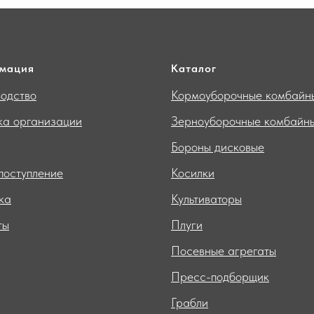
мация
Каталог
одство
Кормоуборочные комбайн
ка организации
Зерноуборочные комбайн
Бороны дисковые
поступление
Косилки
ка
Культиваторы
ты
Плуги
Посевные агрегаты
Пресс-подборщик
Грабли