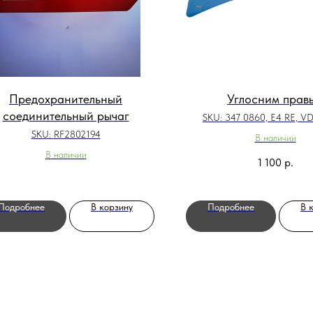
Предохранительный
Углосним прав
соединительный рычаг
SKU:
347 0860, E4 RE, 
SKU:
RF2802194
В наличии
В наличии
1 100
р.
Подробнее
В корзину
Подробнее
В 