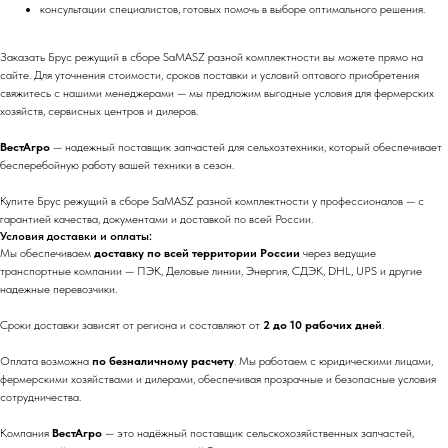
консультации специалистов, готовых помочь в выборе оптимального решения.
Заказать Брус режущий в сборе SaMASZ разной комплектности вы можете прямо на
сайте. Для уточнения стоимости, сроков поставки и условий оптового приобретения
свяжитесь с нашими менеджерами — мы предложим выгодные условия для фермерских
хозяйств, сервисных центров и дилеров.
ВестАгро
— надежный поставщик запчастей для сельхозтехники, который обеспечивает
бесперебойную работу вашей техники в сезон.
Купите Брус режущий в сборе SaMASZ разной комплектности у профессионалов — с
гарантией качества, документами и доставкой по всей России.
Условия доставки и оплаты:
Мы обеспечиваем
доставку по всей территории России
через ведущие
транспортные компании — ПЭК, Деловые линии, Энергия, СДЭК, DHL, UPS и другие
надежные перевозчики.
Сроки доставки зависят от региона и составляют от
2 до 10 рабочих дней
.
Оплата возможна
по безналичному расчету
. Мы работаем с юридическими лицами,
фермерскими хозяйствами и дилерами, обеспечивая прозрачные и безопасные условия
сотрудничества.
Компания
ВестАгро
— это надёжный поставщик сельскохозяйственных запчастей,