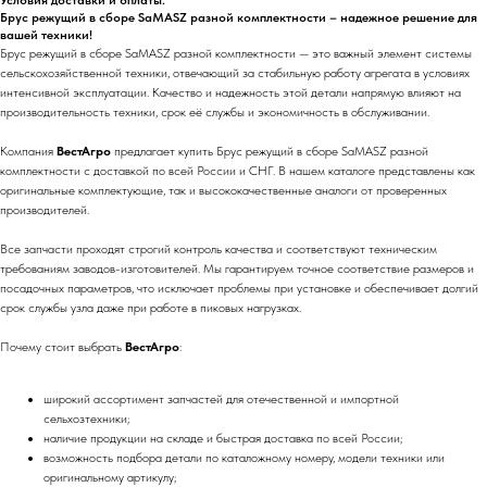
Условия доставки и оплаты:
Брус режущий в сборе SaMASZ разной комплектности – надежное решение для
вашей техники!
Брус режущий в сборе SaMASZ разной комплектности — это важный элемент системы
сельскохозяйственной техники, отвечающий за стабильную работу агрегата в условиях
интенсивной эксплуатации. Качество и надежность этой детали напрямую влияют на
производительность техники, срок её службы и экономичность в обслуживании.
Компания
ВестАгро
предлагает купить Брус режущий в сборе SaMASZ разной
комплектности с доставкой по всей России и СНГ. В нашем каталоге представлены как
оригинальные комплектующие, так и высококачественные аналоги от проверенных
производителей.
Все запчасти проходят строгий контроль качества и соответствуют техническим
требованиям заводов-изготовителей. Мы гарантируем точное соответствие размеров и
посадочных параметров, что исключает проблемы при установке и обеспечивает долгий
срок службы узла даже при работе в пиковых нагрузках.
Почему стоит выбрать
ВестАгро
:
широкий ассортимент запчастей для отечественной и импортной
сельхозтехники;
наличие продукции на складе и быстрая доставка по всей России;
возможность подбора детали по каталожному номеру, модели техники или
оригинальному артикулу;