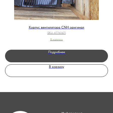
Корпус вентилятора CNH оригинал
SKU:
47761671
В наличии
Подробнее
В корзину