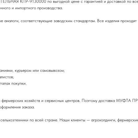
ЬНАЯ КПР-9130000 по выгодной цене с гарантией и доставкой по всей 
нного и импортного производства.
 аналоги, соответствующие заводским стандартам. Все изделия проходят о
аниями, курьером или самовывозом;
листов;
тапах покупки.
для фермерских хозяйств и сервисных центров. Поэтому доставка МУФ
оформления заказа.
 сельхозтехники по всей стране. Наши клиенты — агрохолдинги, фермерски