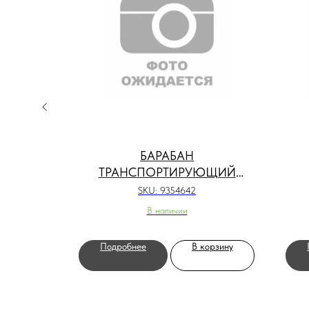
ДНОЙ
БАРАБАН
ТРАНСПОРТИРУЮЩИЙ
9354642
SKU:
9354642
В наличии
орзину
Подробнее
В корзину