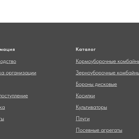
мация
Каталог
одство
Кормоуборочные комбайн
ка организации
Зерноуборочные комбайн
Бороны дисковые
поступление
Косилки
ка
Культиваторы
ты
Плуги
Посевные агрегаты