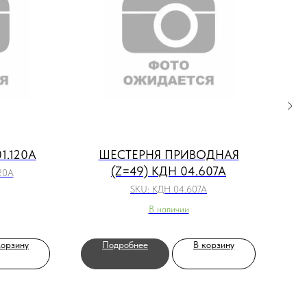
1.120А
ШЕСТЕРНЯ ПРИВОДНАЯ
Б
(Z=49) КДН 04.607А
120А
SKU:
КДН 04.607А
В наличии
корзину
Подробнее
В корзину