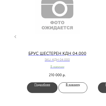
.410
БРУС ШЕСТЕРЕН КДН 04.000
0
SKU:
КДН 04.000
В наличии
210 000
р.
орзину
Подробнее
В корзину