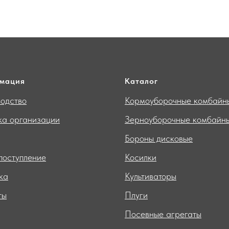
мация
Каталог
одство
Кормоуборочные комбайн
ка организации
Зерноуборочные комбайн
Бороны дисковые
поступление
Косилки
ка
Культиваторы
ты
Плуги
Посевные агрегаты