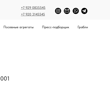
+7 929 0835545
+7 920 3145545
Посевные агрегаты
Пресс-подборщик
Грабли
001