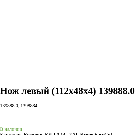
Нож левый (112х48х4) 139888.0
139888.0, 1398884
В КОРЗИНУ
В наличии
Категория:
Косилки
,
КДЛ-3.14, -2.71, Krone EasyCut