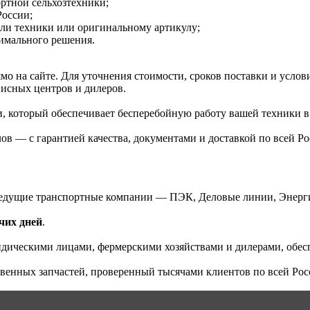
ртной сельхозтехники;
России;
ели техники или оригинальному артикулу;
тимального решения.
рямо на сайте. Для уточнения стоимости, сроков поставки и ус
исных центров и дилеров.
 который обеспечивает бесперебойную работу вашей техники в 
ов — с гарантией качества, документами и доставкой по всей Ро
едущие транспортные компании — ПЭК, Деловые линии, Энерги
очих дней
.
идическими лицами, фермерскими хозяйствами и дилерами, обесп
венных запчастей, проверенный тысячами клиентов по всей Рос