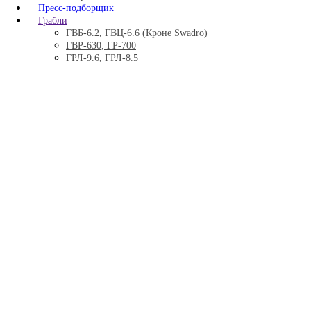
Пресс-подборщик
Грабли
ГВБ-6.2, ГВЦ-6.6 (Кроне Swadro)
ГВР-630, ГР-700
ГРЛ-9.6, ГРЛ-8.5