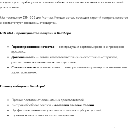
продлит срок службы узлов и поможет избежать незапланированных простоев в самый
разгар сезона.
Мы поставляем DIN 603 для Метизы. Каждая деталь проходит строгий контроль качества
и соответствует заводским стандартам.
DIN 603 - преимущества покупки в ВестАгро
Гарантированное качество
— вся продукция сертифицирована и проверена
временем.
Долговечность
— детали изготавливаются из износостойких материалов,
рассчитанных на интенсивную эксплуатацию.
Совместимость
— точное соответствие оригинальным размерам и техническим
характеристикам.
Почему выбирают ВестАгро:
Прямые поставки от официальных производителей.
Быстрая обработка заказов и
доставка по всей России
.
Профессиональные консультации и помощь в подборе деталей.
Гарантия на все запчасти и комплектующие.