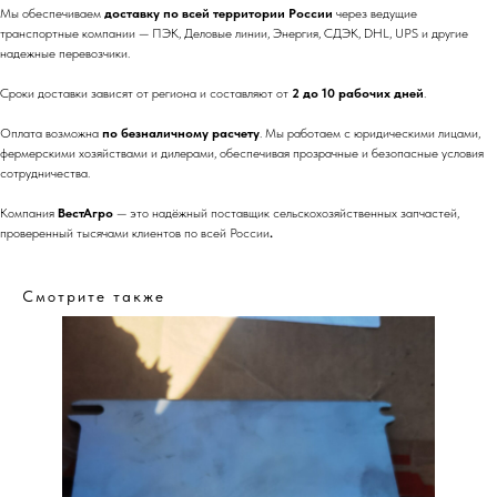
Мы обеспечиваем
доставку по всей территории России
через ведущие
транспортные компании — ПЭК, Деловые линии, Энергия, СДЭК, DHL, UPS и другие
надежные перевозчики.
Сроки доставки зависят от региона и составляют от
2 до 10 рабочих дней
.
Оплата возможна
по безналичному расчету
. Мы работаем с юридическими лицами,
фермерскими хозяйствами и дилерами, обеспечивая прозрачные и безопасные условия
сотрудничества.
Компания
ВестАгро
— это надёжный поставщик сельскохозяйственных запчастей,
проверенный тысячами клиентов по всей России
.
Смотрите также