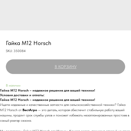
Гайка M12 Horsch
SKU:
350084
В КОРЗИНУ
В наличии
Гайка M12 Horsch – надежное решение для вашей техники!
Условия доставки и оплаты:
Гайка M12 Horsch – надежное решение для вашей техники!
Ищете надежные и качественные запчасти для сельскохозяйственной техники? Гайка
M12 Horsch от
ВестАгро
— это деталь, которая обеспечит стабильную работу вашей
машины, продлит срок службы узлов и поможет избежать незапланированных простоев в
самый разгар сезона.