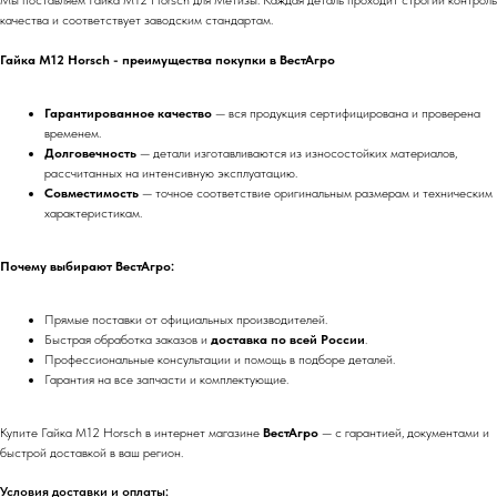
Мы поставляем Гайка M12 Horsch для Метизы. Каждая деталь проходит строгий контроль
качества и соответствует заводским стандартам.
Гайка M12 Horsch - преимущества покупки в ВестАгро
Гарантированное качество
— вся продукция сертифицирована и проверена
временем.
Долговечность
— детали изготавливаются из износостойких материалов,
рассчитанных на интенсивную эксплуатацию.
Совместимость
— точное соответствие оригинальным размерам и техническим
характеристикам.
Почему выбирают ВестАгро:
Прямые поставки от официальных производителей.
Быстрая обработка заказов и
доставка по всей России
.
Профессиональные консультации и помощь в подборе деталей.
Гарантия на все запчасти и комплектующие.
Купите Гайка M12 Horsch в интернет магазине
ВестАгро
— с гарантией, документами и
быстрой доставкой в ваш регион.
Условия доставки и оплаты: