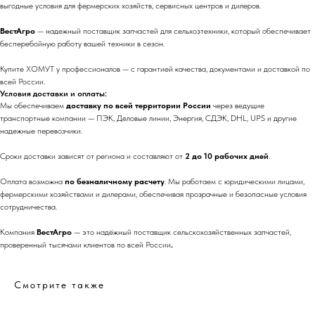
выгодные условия для фермерских хозяйств, сервисных центров и дилеров.
ВестАгро
— надежный поставщик запчастей для сельхозтехники, который обеспечивает
бесперебойную работу вашей техники в сезон.
Купите ХОМУТ у профессионалов — с гарантией качества, документами и доставкой по
всей России.
Условия доставки и оплаты:
Мы обеспечиваем
доставку по всей территории России
через ведущие
транспортные компании — ПЭК, Деловые линии, Энергия, СДЭК, DHL, UPS и другие
надежные перевозчики.
Сроки доставки зависят от региона и составляют от
2 до 10 рабочих дней
.
Оплата возможна
по безналичному расчету
. Мы работаем с юридическими лицами,
фермерскими хозяйствами и дилерами, обеспечивая прозрачные и безопасные условия
сотрудничества.
Компания
ВестАгро
— это надёжный поставщик сельскохозяйственных запчастей,
проверенный тысячами клиентов по всей России
.
Смотрите также