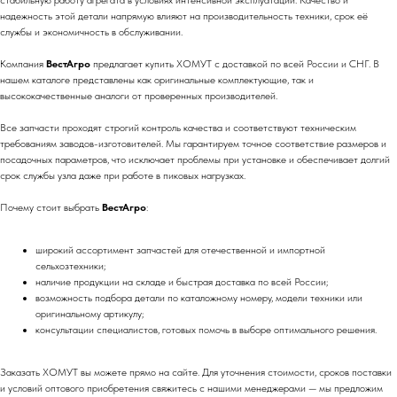
стабильную работу агрегата в условиях интенсивной эксплуатации. Качество и
надежность этой детали напрямую влияют на производительность техники, срок её
службы и экономичность в обслуживании.
Компания
ВестАгро
предлагает купить ХОМУТ с доставкой по всей России и СНГ. В
нашем каталоге представлены как оригинальные комплектующие, так и
высококачественные аналоги от проверенных производителей.
Все запчасти проходят строгий контроль качества и соответствуют техническим
требованиям заводов-изготовителей. Мы гарантируем точное соответствие размеров и
посадочных параметров, что исключает проблемы при установке и обеспечивает долгий
срок службы узла даже при работе в пиковых нагрузках.
Почему стоит выбрать
ВестАгро
:
широкий ассортимент запчастей для отечественной и импортной
сельхозтехники;
наличие продукции на складе и быстрая доставка по всей России;
возможность подбора детали по каталожному номеру, модели техники или
оригинальному артикулу;
консультации специалистов, готовых помочь в выборе оптимального решения.
Заказать ХОМУТ вы можете прямо на сайте. Для уточнения стоимости, сроков поставки
и условий оптового приобретения свяжитесь с нашими менеджерами — мы предложим