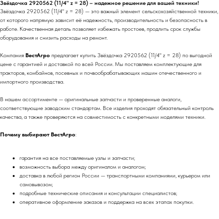
Звёздочка 2920562 (11/4" z = 28) – надежное решение для вашей техники!
Звёздочка 2920562 (11/4" z = 28) — это важный элемент сельскохозяйственной техники,
от которого напрямую зависит её надежность, производительность и безопасность в
работе. Качественная деталь позволяет избежать простоев, продлить срок службы
оборудования и снизить расходы на ремонт.
Компания
ВестАгро
предлагает купить Звёздочка 2920562 (11/4" z = 28) по выгодной
цене с гарантией и доставкой по всей России. Мы поставляем комплектующие для
тракторов, комбайнов, посевных и почвообрабатывающих машин отечественного и
импортного производства.
В нашем ассортименте — оригинальные запчасти и проверенные аналоги,
соответствующие заводским стандартам. Все изделия проходят обязательный контроль
качества, а также проверяются на совместимость с конкретными моделями техники.
Почему выбирают ВестАгро
:
гарантия на все поставляемые узлы и запчасти;
возможность выбора между оригиналом и аналогом;
доставка в любой регион России — транспортными компаниями, курьером или
самовывозом;
подробные технические описания и консультации специалистов;
оперативное оформление заказов и поддержка на всех этапах покупки.