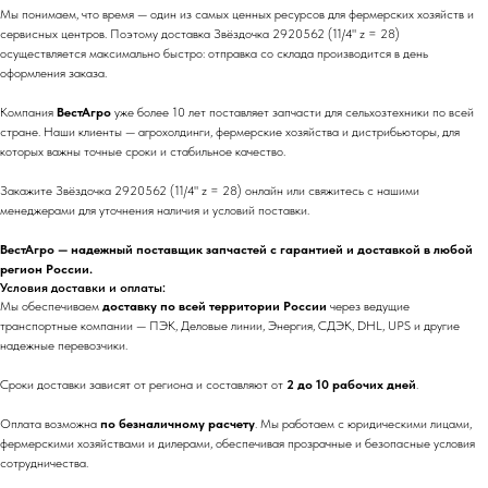
Мы понимаем, что время — один из самых ценных ресурсов для фермерских хозяйств и
сервисных центров. Поэтому доставка Звёздочка 2920562 (11/4" z = 28)
осуществляется максимально быстро: отправка со склада производится в день
оформления заказа.
Компания
ВестАгро
уже более 10 лет поставляет запчасти для сельхозтехники по всей
стране. Наши клиенты — агрохолдинги, фермерские хозяйства и дистрибьюторы, для
которых важны точные сроки и стабильное качество.
Закажите Звёздочка 2920562 (11/4" z = 28) онлайн или свяжитесь с нашими
менеджерами для уточнения наличия и условий поставки.
ВестАгро — надежный поставщик запчастей с гарантией и доставкой в любой
регион России.
Условия доставки и оплаты:
Мы обеспечиваем
доставку по всей территории России
через ведущие
транспортные компании — ПЭК, Деловые линии, Энергия, СДЭК, DHL, UPS и другие
надежные перевозчики.
Сроки доставки зависят от региона и составляют от
2 до 10 рабочих дней
.
Оплата возможна
по безналичному расчету
. Мы работаем с юридическими лицами,
фермерскими хозяйствами и дилерами, обеспечивая прозрачные и безопасные условия
сотрудничества.