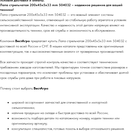
Условия доставки и оплаты:
Лапа стрельчатая 200х45х5х33 mm 504032 – надежное решение для вашей
техники!
Лапа стрельчатая 200х45х5х33 mm 504032 — это важный элемент системы
сельскохозяйственной техники, отвечающий за стабильную работу агрегата в условиях
интенсивной эксплуатации. Качество и надежность этой детали напрямую влияют на
производительность техники, срок её службы и экономичность в обслуживании.
Компания
ВестАгро
предлагает купить Лапа стрельчатая 200х45х5х33 mm 504032 с
доставкой по всей России и СНГ. В нашем каталоге представлены как оригинальные
комплектующие, так и высококачественные аналоги от проверенных производителей.
Все запчасти проходят строгий контроль качества и соответствуют техническим
требованиям заводов-изготовителей. Мы гарантируем точное соответствие размеров и
посадочных параметров, что исключает проблемы при установке и обеспечивает долгий
срок службы узла даже при работе в пиковых нагрузках.
Почему стоит выбрать
ВестАгро
:
широкий ассортимент запчастей для отечественной и импортной
сельхозтехники;
наличие продукции на складе и быстрая доставка по всей России;
возможность подбора детали по каталожному номеру, модели техники или
оригинальному артикулу;
консультации специалистов, готовых помочь в выборе оптимального решения.