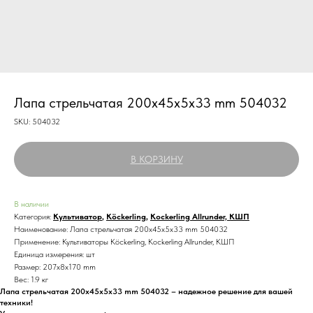
Лапа стрельчатая 200х45х5х33 mm 504032
SKU:
504032
В КОРЗИНУ
В наличии
Категория:
Культиватор
,
Köckerling
,
Kockerling Allrunder, КШП
Наименование: Лапа стрельчатая 200х45х5х33 mm 504032
Применение: Культиваторы Köckerling, Kockerling Allrunder, КШП
Единица измерения: шт
Размер: 207х8х170 mm
Вес: 1.9 кг
Лапа стрельчатая 200х45х5х33 mm 504032 – надежное решение для вашей
техники!