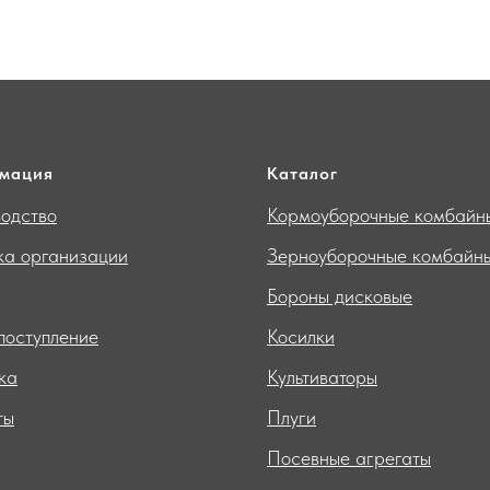
мация
Каталог
одство
Кормоуборочные комбайн
ка организации
Зерноуборочные комбайн
Бороны дисковые
поступление
Косилки
ка
Культиваторы
ты
Плуги
Посевные агрегаты