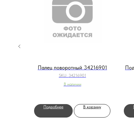
Q30100
Палец поворотный 34216901
Под
SKU:
34216901
В наличии
орзину
Подробнее
В корзину