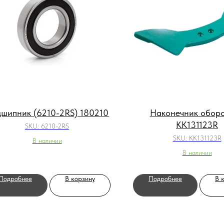
шипник (6210-2RS) 180210
Наконечник обор
KK131123R
SKU:
6210-2RS
SKU:
KK131123R
В наличии
В наличии
Подробнее
В корзину
Подробнее
В 