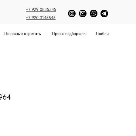
+7 929 0835545
+7 920 3145545
Посевные агрегаты
Пресс-подборщик
Грабли
964