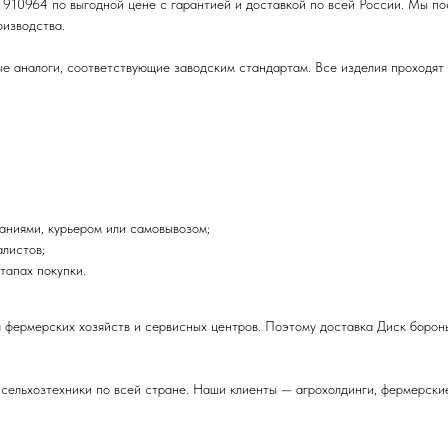
 910964 по выгодной цене с гарантией и доставкой по всей России. Мы по
изводства.
 аналоги, соответствующие заводским стандартам. Все изделия проходят о
аниями, курьером или самовывозом;
листов;
тапах покупки.
я фермерских хозяйств и сервисных центров. Поэтому доставка Диск борон
 сельхозтехники по всей стране. Наши клиенты — агрохолдинги, фермерски