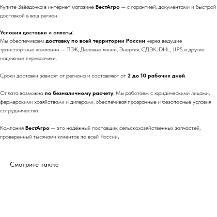
Купите Звёздочка в интернет магазине
ВестАгро
— с гарантией, документами и быстрой
доставкой в ваш регион.
Условия доставки и оплаты:
Мы обеспечиваем
доставку по всей территории России
через ведущие
транспортные компании — ПЭК, Деловые линии, Энергия, СДЭК, DHL, UPS и другие
надежные перевозчики.
Сроки доставки зависят от региона и составляют от
2 до 10 рабочих дней
.
Оплата возможна
по безналичному расчету
. Мы работаем с юридическими лицами,
фермерскими хозяйствами и дилерами, обеспечивая прозрачные и безопасные условия
сотрудничества.
Компания
ВестАгро
— это надёжный поставщик сельскохозяйственных запчастей,
проверенный тысячами клиентов по всей России
.
Смотрите также