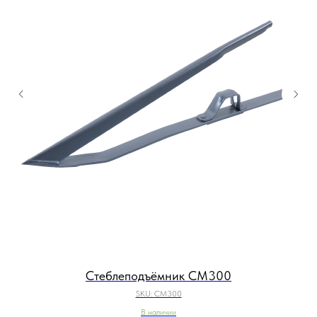
Стеблеподъёмник CM300
SKU:
CM300
В наличии