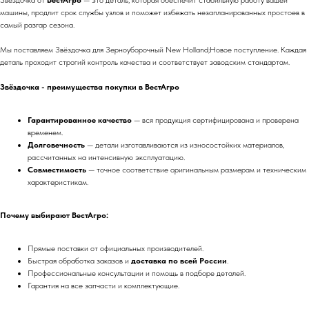
Звёздочка от
ВестАгро
— это деталь, которая обеспечит стабильную работу вашей
машины, продлит срок службы узлов и поможет избежать незапланированных простоев в
самый разгар сезона.
Мы поставляем Звёздочка для Зерноуборочный New Holland;Новое поступление. Каждая
деталь проходит строгий контроль качества и соответствует заводским стандартам.
Звёздочка - преимущества покупки в ВестАгро
Гарантированное качество
— вся продукция сертифицирована и проверена
временем.
Долговечность
— детали изготавливаются из износостойких материалов,
рассчитанных на интенсивную эксплуатацию.
Совместимость
— точное соответствие оригинальным размерам и техническим
характеристикам.
Почему выбирают ВестАгро:
Прямые поставки от официальных производителей.
Быстрая обработка заказов и
доставка по всей России
.
Профессиональные консультации и помощь в подборе деталей.
Гарантия на все запчасти и комплектующие.