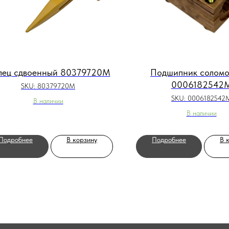
лец сдвоенный 80379720M
Подшипник соломо
0006182542
SKU:
80379720M
SKU:
0006182542
В наличии
В наличии
Подробнее
В корзину
Подробнее
В 