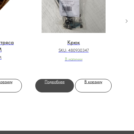
тряса
Крюк
Звё
M
SKU:
480930347
M
В наличии
корзину
Подробнее
В корзину