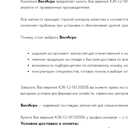
Компания
ВестАгро
предлагает купить Вал верхний КЗК-12-18
аналоги от проверенных производителей.
Все запчасти проходят строгий контроль качества и соответс
исключает проблемы при установке и обеспечивает долгий срок
Почему стоит выбрать
ВестАгро
:
широкий ассортимент запчастей для отечественной и им
наличие продукции на складе и быстрая доставка по все
возможность подбора детали по каталожному номеру, мо
консультации специалистов, готовых помочь в выборе о
Заказать Вал верхний КЗК-12-1813000Б вы можете прямо на с
выгодные условия для фермерских хозяйств, сервисных центров
ВестАгро
— надежный поставщик запчастей для сельхозтехник
Купите Вал верхний КЗК-12-1813000Б у профессионалов — с га
Условия доставки и оплаты: