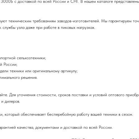
13000Б с доставкой по всей России и СНГ. В нашем каталоге представлены
твуют техническим требованиям заводов-изготовителей. Мы гарантируем то
 службы узла даже при работе в пиковых нагрузках.
портной сельхозтехники;
й России;
дели техники или оригинальному артикулу;
птимального решения.
айте. Для уточнения стоимости, сроков поставки и условий оптового прио
 и дилеров.
и, который обеспечивает бесперебойную работу вашей техники в сезон.
рантией качества, документами и доставкой по всей России.