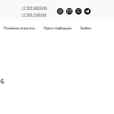
+7 929 0835545
+7 920 3145545
Посевные агрегаты
Пресс-подборщик
Грабли
0Б