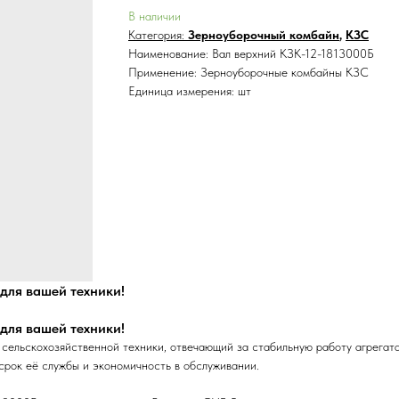
В наличии
Категория:
Зерноуборочный комбайн
,
КЗС
Наименование: Вал верхний КЗК-12-1813000Б
Применение: Зерноуборочные комбайны КЗС
Единица измерения: шт
для вашей техники!
для вашей техники!
ельскохозяйственной техники, отвечающий за стабильную работу агрегата
срок её службы и экономичность в обслуживании.