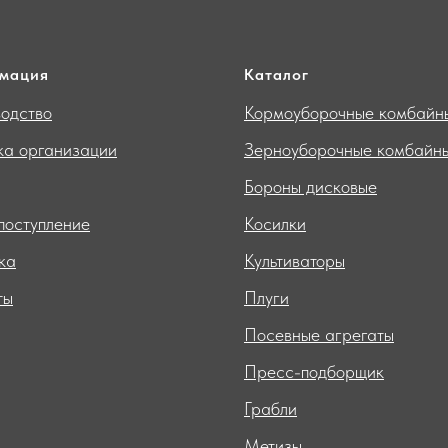
мация
Каталог
одство
Кормоуборочные комбайн
ка организации
Зерноуборочные комбайн
Бороны дисковые
поступление
Косилки
ка
Культиваторы
ты
Плуги
Посевные агрегаты
Пресс-подборщик
Грабли
Метизы