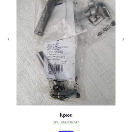
Крюк
SKU:
480930347
В наличии