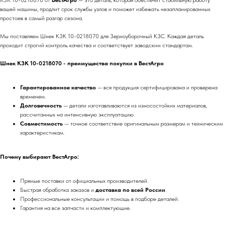
КЗК 10-0218070 от
ВестАгро
— это деталь, которая обеспечит стабильную работу
вашей машины, продлит срок службы узлов и поможет избежать незапланированных
простоев в самый разгар сезона.
Мы поставляем Шнек КЗК 10-0218070 для Зерноуборочный КЗС. Каждая деталь
проходит строгий контроль качества и соответствует заводским стандартам.
Шнек КЗК 10-0218070 - преимущества покупки в ВестАгро
Гарантированное качество
— вся продукция сертифицирована и проверена
временем.
Долговечность
— детали изготавливаются из износостойких материалов,
рассчитанных на интенсивную эксплуатацию.
Совместимость
— точное соответствие оригинальным размерам и техническим
характеристикам.
Почему выбирают ВестАгро:
Прямые поставки от официальных производителей.
Быстрая обработка заказов и
доставка по всей России
.
Профессиональные консультации и помощь в подборе деталей.
Гарантия на все запчасти и комплектующие.