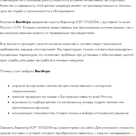
отвечающий за стабильную работу агрегата в условиях интенсивной эксплуатации.
Качество и надежность этой детали напрямую влияют на производительность техники,
срок её службы и экономичность в обслуживании.
Компания
ВестАгро
предлагает купить Вариатор КЗР 1514200А с доставкой по всей
России и СНГ. В нашем каталоге представлены как оригинальные комплектующие, так и
высококачественные аналоги от проверенных производителей.
Все запчасти проходят строгий контроль качества и соответствуют техническим
требованиям заводов-изготовителей. Мы гарантируем точное соответствие размеров и
посадочных параметров, что исключает проблемы при установке и обеспечивает долгий
срок службы узла даже при работе в пиковых нагрузках.
Почему стоит выбрать
ВестАгро
:
широкий ассортимент запчастей для отечественной и импортной
сельхозтехники;
наличие продукции на складе и быстрая доставка по всей России;
возможность подбора детали по каталожному номеру, модели техники или
оригинальному артикулу;
консультации специалистов, готовых помочь в выборе оптимального решения.
Заказать Вариатор КЗР 1514200А вы можете прямо на сайте. Для уточнения стоимости,
сроков поставки и условий оптового приобретения свяжитесь с нашими менеджерами —