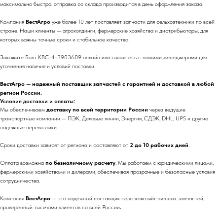
максимально быстро: отправка со склада производится в день оформления заказа.
Компания
ВестАгро
уже более 10 лет поставляет запчасти для сельхозтехники по всей
стране. Наши клиенты — агрохолдинги, фермерские хозяйства и дистрибьюторы, для
которых важны точные сроки и стабильное качество.
Закажите Болт КВС-4-3903609 онлайн или свяжитесь с нашими менеджерами для
уточнения наличия и условий поставки.
ВестАгро — надежный поставщик запчастей с гарантией и доставкой в любой
регион России.
Условия доставки и оплаты:
Мы обеспечиваем
доставку по всей территории России
через ведущие
транспортные компании — ПЭК, Деловые линии, Энергия, СДЭК, DHL, UPS и другие
надежные перевозчики.
Сроки доставки зависят от региона и составляют от
2 до 10 рабочих дней
.
Оплата возможна
по безналичному расчету
. Мы работаем с юридическими лицами,
фермерскими хозяйствами и дилерами, обеспечивая прозрачные и безопасные условия
сотрудничества.
Компания
ВестАгро
— это надёжный поставщик сельскохозяйственных запчастей,
проверенный тысячами клиентов по всей России
.