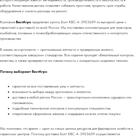
которого напрямую зависит её надежность, производительность и безопасность в
работе. Качественная деталь позволяет избежать простоев, продлить срок службы
оборудования и снизить расходы на ремонт.
Компания
ВестАгро
предлагает купить Болт КВС-4-3903609 по выгодной цене с
гарантией и доставкой по всей России. Мы поставляем комплектующие для тракторов,
комбайнов, посевных и почвообрабатывающих машин отечественного и импортного
производства.
В нашем ассортименте — оригинальные запчасти и проверенные аналоги,
соответствующие заводским стандартам. Все изделия проходят обязательный контроль
качества, а также проверяются на совместимость с конкретными моделями техники.
Почему выбирают ВестАгро
:
гарантия на все поставляемые узлы и запчасти;
возможность выбора между оригиналом и аналогом;
доставка в любой регион России — транспортными компаниями, курьером или
самовывозом;
подробные технические описания и консультации специалистов;
оперативное оформление заказов и поддержка на всех этапах покупки.
Мы понимаем, что время — один из самых ценных ресурсов для фермерских хозяйств и
сервисных центров. Поэтому доставка Болт КВС-4-3903609 осуществляется