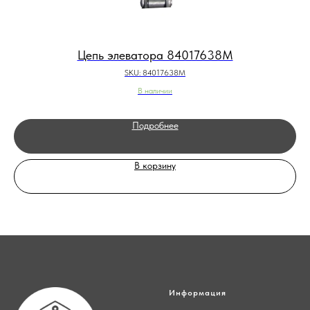
Цепь элеватора 84017638M
SKU:
84017638M
В наличии
Подробнее
В корзину
Информация