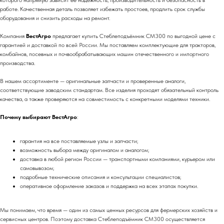
которого напрямую зависит её надежность, производительность и безопасность в
работе. Качественная деталь позволяет избежать простоев, продлить срок службы
оборудования и снизить расходы на ремонт.
Компания
ВестАгро
предлагает купить Стеблеподъёмник CM300 по выгодной цене с
гарантией и доставкой по всей России. Мы поставляем комплектующие для тракторов,
комбайнов, посевных и почвообрабатывающих машин отечественного и импортного
производства.
В нашем ассортименте — оригинальные запчасти и проверенные аналоги,
соответствующие заводским стандартам. Все изделия проходят обязательный контроль
качества, а также проверяются на совместимость с конкретными моделями техники.
Почему выбирают ВестАгро
:
гарантия на все поставляемые узлы и запчасти;
возможность выбора между оригиналом и аналогом;
доставка в любой регион России — транспортными компаниями, курьером или
самовывозом;
подробные технические описания и консультации специалистов;
оперативное оформление заказов и поддержка на всех этапах покупки.
Мы понимаем, что время — один из самых ценных ресурсов для фермерских хозяйств и
сервисных центров. Поэтому доставка Стеблеподъёмник CM300 осуществляется