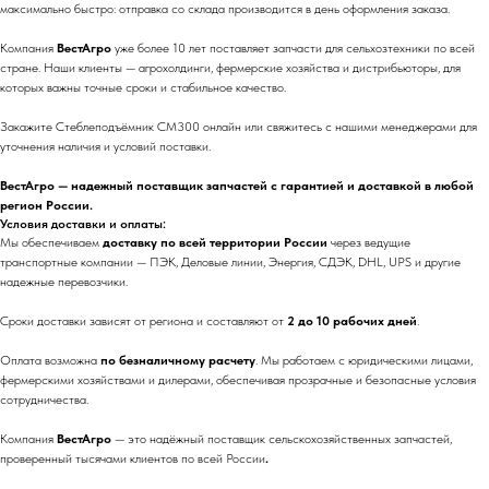
максимально быстро: отправка со склада производится в день оформления заказа.
Компания
ВестАгро
уже более 10 лет поставляет запчасти для сельхозтехники по всей
стране. Наши клиенты — агрохолдинги, фермерские хозяйства и дистрибьюторы, для
которых важны точные сроки и стабильное качество.
Закажите Стеблеподъёмник CM300 онлайн или свяжитесь с нашими менеджерами для
уточнения наличия и условий поставки.
ВестАгро — надежный поставщик запчастей с гарантией и доставкой в любой
регион России.
Условия доставки и оплаты:
Мы обеспечиваем
доставку по всей территории России
через ведущие
транспортные компании — ПЭК, Деловые линии, Энергия, СДЭК, DHL, UPS и другие
надежные перевозчики.
Сроки доставки зависят от региона и составляют от
2 до 10 рабочих дней
.
Оплата возможна
по безналичному расчету
. Мы работаем с юридическими лицами,
фермерскими хозяйствами и дилерами, обеспечивая прозрачные и безопасные условия
сотрудничества.
Компания
ВестАгро
— это надёжный поставщик сельскохозяйственных запчастей,
проверенный тысячами клиентов по всей России
.