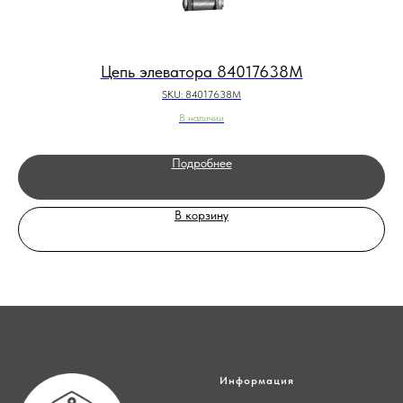
Цепь элеватора 84017638M
SKU:
84017638M
В наличии
Подробнее
В корзину
Информация