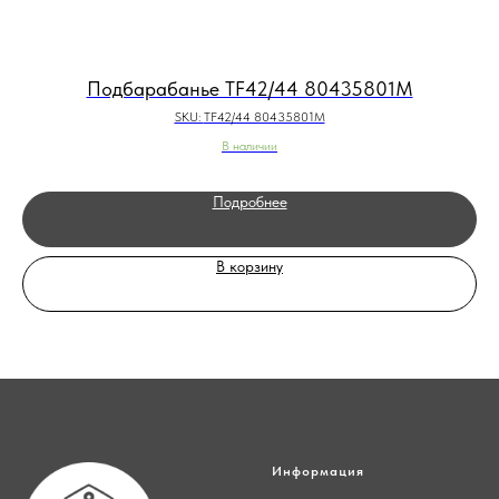
Подбарабанье TF42/44 80435801M
SKU:
TF42/44 80435801M
В наличии
Подробнее
В корзину
Информация