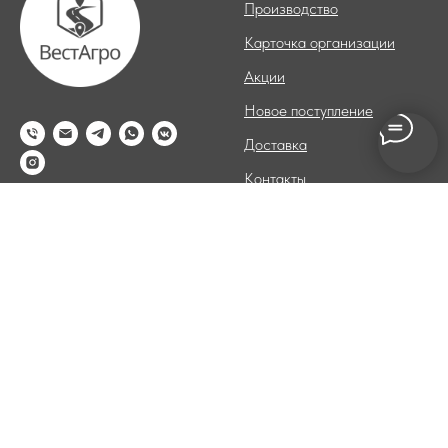
Производство
Карточка организации
Акции
Новое поступление
Доставка
Контакты
Время работы: с 09:00 до
Блог
17:00
Схемы
© 2026 Все права защищены
Разработка сайта DIGITAL-DEV
Каталог
Клиентам
Кормоуборочные комбайны
Условия гарантии
Зерноуборочные комбайны
Условия оплаты товара