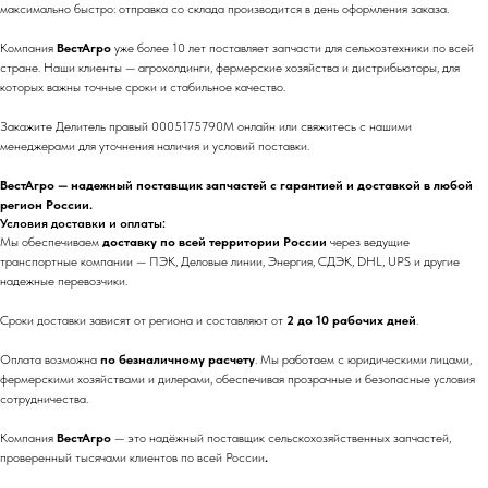
максимально быстро: отправка со склада производится в день оформления заказа.
Компания
ВестАгро
уже более 10 лет поставляет запчасти для сельхозтехники по всей
стране. Наши клиенты — агрохолдинги, фермерские хозяйства и дистрибьюторы, для
которых важны точные сроки и стабильное качество.
Закажите Делитель правый 0005175790M онлайн или свяжитесь с нашими
менеджерами для уточнения наличия и условий поставки.
ВестАгро — надежный поставщик запчастей с гарантией и доставкой в любой
регион России.
Условия доставки и оплаты:
Мы обеспечиваем
доставку по всей территории России
через ведущие
транспортные компании — ПЭК, Деловые линии, Энергия, СДЭК, DHL, UPS и другие
надежные перевозчики.
Сроки доставки зависят от региона и составляют от
2 до 10 рабочих дней
.
Оплата возможна
по безналичному расчету
. Мы работаем с юридическими лицами,
фермерскими хозяйствами и дилерами, обеспечивая прозрачные и безопасные условия
сотрудничества.
Компания
ВестАгро
— это надёжный поставщик сельскохозяйственных запчастей,
проверенный тысячами клиентов по всей России
.