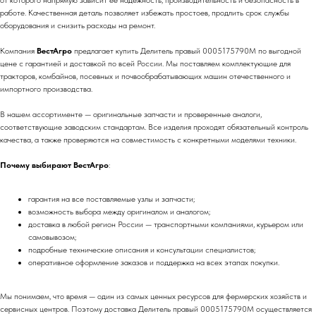
от которого напрямую зависит её надежность, производительность и безопасность в
работе. Качественная деталь позволяет избежать простоев, продлить срок службы
оборудования и снизить расходы на ремонт.
Компания
ВестАгро
предлагает купить Делитель правый 0005175790M по выгодной
цене с гарантией и доставкой по всей России. Мы поставляем комплектующие для
тракторов, комбайнов, посевных и почвообрабатывающих машин отечественного и
импортного производства.
В нашем ассортименте — оригинальные запчасти и проверенные аналоги,
соответствующие заводским стандартам. Все изделия проходят обязательный контроль
качества, а также проверяются на совместимость с конкретными моделями техники.
Почему выбирают ВестАгро
:
гарантия на все поставляемые узлы и запчасти;
возможность выбора между оригиналом и аналогом;
доставка в любой регион России — транспортными компаниями, курьером или
самовывозом;
подробные технические описания и консультации специалистов;
оперативное оформление заказов и поддержка на всех этапах покупки.
Мы понимаем, что время — один из самых ценных ресурсов для фермерских хозяйств и
сервисных центров. Поэтому доставка Делитель правый 0005175790M осуществляется