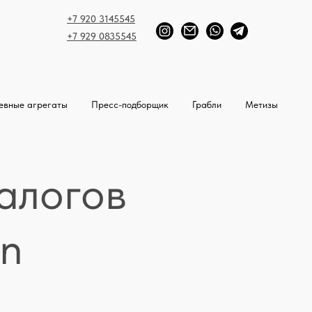
+7 920 3145545
+7 929 0835545
евные агрегаты
Пресс-подборщик
Грабли
Метизы
алогов
en