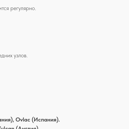
ится регулярно.
дних узлов.
ания), Ovlac (Испания).
Vulcan (Англия).