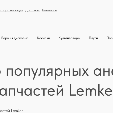
ка организации
Доставка
Контакты
Бороны дисковые
Косилки
Культиваторы
Плуги
Пос
 популярных ан
апчастей Lemk
частей Lemken