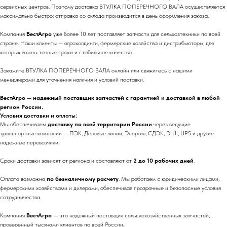
сервисных центров. Поэтому доставка ВТУЛКА ПОПЕРЕЧНОГО ВАЛА осуществляется
максимально быстро: отправка со склада производится в день оформления заказа.
Компания
ВестАгро
уже более 10 лет поставляет запчасти для сельхозтехники по всей
стране. Наши клиенты — агрохолдинги, фермерские хозяйства и дистрибьюторы, для
которых важны точные сроки и стабильное качество.
Закажите ВТУЛКА ПОПЕРЕЧНОГО ВАЛА онлайн или свяжитесь с нашими
менеджерами для уточнения наличия и условий поставки.
ВестАгро — надежный поставщик запчастей с гарантией и доставкой в любой
регион России.
Условия доставки и оплаты:
Мы обеспечиваем
доставку по всей территории России
через ведущие
транспортные компании — ПЭК, Деловые линии, Энергия, СДЭК, DHL, UPS и другие
надежные перевозчики.
Сроки доставки зависят от региона и составляют от
2 до 10 рабочих дней
.
Оплата возможна
по безналичному расчету
. Мы работаем с юридическими лицами,
фермерскими хозяйствами и дилерами, обеспечивая прозрачные и безопасные условия
сотрудничества.
Компания
ВестАгро
— это надёжный поставщик сельскохозяйственных запчастей,
проверенный тысячами клиентов по всей России
.