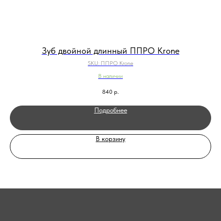
Зуб двойной длинный ППРО Krone
SKU:
ППРО Krone
В наличии
840
р.
Подробнее
В корзину