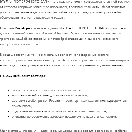
ВТУЛКА ПОПЕРЕЧНОГО ВАЛА — это важный элемент сельскохозяйственной техники,
от которого напрямую зависит её надежность, производительность и безопасность в
работе. Качественная деталь позволяет избежать простоев, продлить срок службы
оборудования и снизить расходы на ремонт.
Компания
ВестАгро
предлагает купить ВТУЛКА ПОПЕРЕЧНОГО ВАЛА по выгодной
цене с гарантией и доставкой по всей России. Мы поставляем комплектующие для
тракторов, комбайнов, посевных и почвообрабатывающих машин отечественного и
импортного производства.
В нашем ассортименте — оригинальные запчасти и проверенные аналоги,
соответствующие заводским стандартам. Все изделия проходят обязательный контроль
качества, а также проверяются на совместимость с конкретными моделями техники.
Почему выбирают ВестАгро
:
гарантия на все поставляемые узлы и запчасти;
возможность выбора между оригиналом и аналогом;
доставка в любой регион России — транспортными компаниями, курьером или
самовывозом;
подробные технические описания и консультации специалистов;
оперативное оформление заказов и поддержка на всех этапах покупки.
Мы понимаем, что время — один из самых ценных ресурсов для фермерских хозяйств и