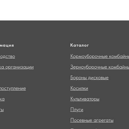
мация
Каталог
одство
Кормоуборочные комбайн
ка организации
Зерноуборочные комбайн
Бороны дисковые
поступление
Косилки
ка
Культиваторы
ты
Плуги
Посевные агрегаты