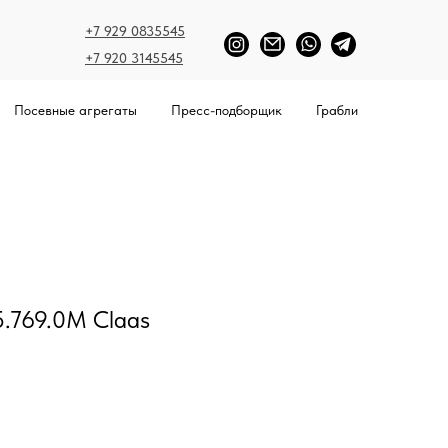
+7 929 0835545
+7 920 3145545
Посевные агрегаты
Пресс-подборщик
Грабли
.769.0M Claas