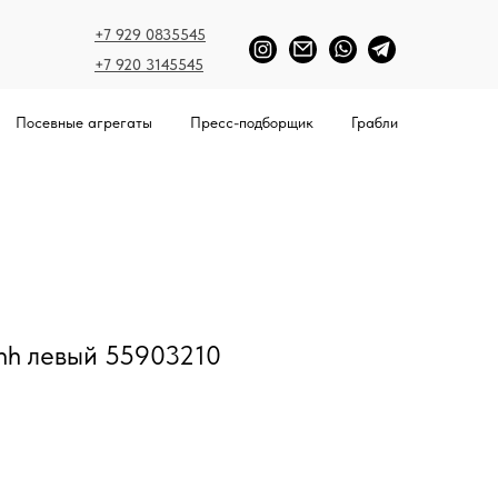
+7 929 0835545
+7 920 3145545
Посевные агрегаты
Пресс-подборщик
Грабли
nh левый 55903210