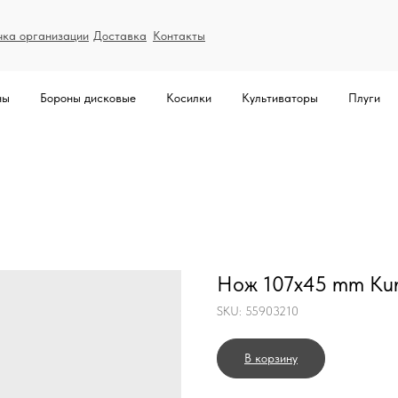
чка организации
Доставка
Контакты
ны
Бороны дисковые
Косилки
Культиваторы
Плуги
Нож 107x45 mm Ku
SKU:
55903210
В корзину