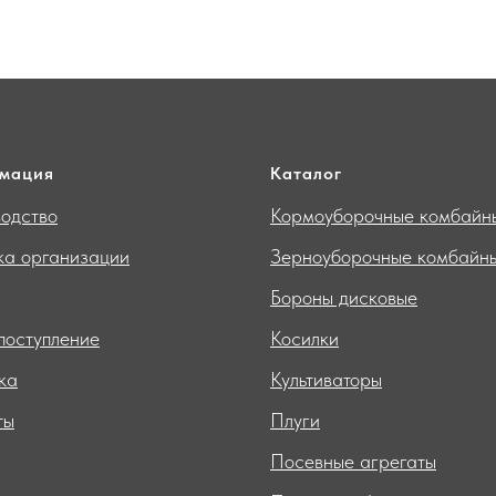
мация
Каталог
одство
Кормоуборочные комбайн
ка организации
Зерноуборочные комбайн
Бороны дисковые
поступление
Косилки
ка
Культиваторы
ты
Плуги
Посевные агрегаты