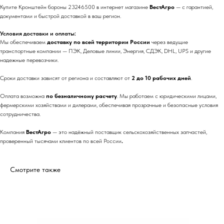
Купите Кронштейн бороны 23246500 в интернет магазине
ВестАгро
— с гарантией,
документами и быстрой доставкой в ваш регион.
Условия доставки и оплаты:
Мы обеспечиваем
доставку по всей территории России
через ведущие
транспортные компании — ПЭК, Деловые линии, Энергия, СДЭК, DHL, UPS и другие
надежные перевозчики.
Сроки доставки зависят от региона и составляют от
2 до 10 рабочих дней
.
Оплата возможна
по безналичному расчету
. Мы работаем с юридическими лицами,
фермерскими хозяйствами и дилерами, обеспечивая прозрачные и безопасные условия
сотрудничества.
Компания
ВестАгро
— это надёжный поставщик сельскохозяйственных запчастей,
проверенный тысячами клиентов по всей России
.
Смотрите также