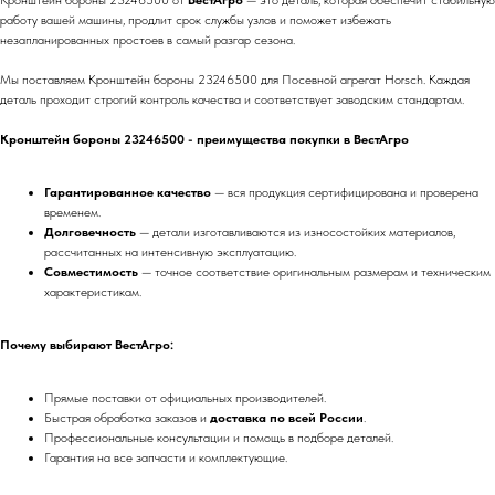
Кронштейн бороны 23246500 от
ВестАгро
— это деталь, которая обеспечит стабильную
работу вашей машины, продлит срок службы узлов и поможет избежать
незапланированных простоев в самый разгар сезона.
Мы поставляем Кронштейн бороны 23246500 для Посевной агрегат Horsch. Каждая
деталь проходит строгий контроль качества и соответствует заводским стандартам.
Кронштейн бороны 23246500 - преимущества покупки в ВестАгро
Гарантированное качество
— вся продукция сертифицирована и проверена
временем.
Долговечность
— детали изготавливаются из износостойких материалов,
рассчитанных на интенсивную эксплуатацию.
Совместимость
— точное соответствие оригинальным размерам и техническим
характеристикам.
Почему выбирают ВестАгро:
Прямые поставки от официальных производителей.
Быстрая обработка заказов и
доставка по всей России
.
Профессиональные консультации и помощь в подборе деталей.
Гарантия на все запчасти и комплектующие.