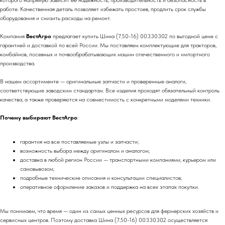
которого напрямую зависит её надежность, производительность и безопасность в
работе. Качественная деталь позволяет избежать простоев, продлить срок службы
оборудования и снизить расходы на ремонт.
Компания
ВестАгро
предлагает купить Шина (7.50-16) 00330302 по выгодной цене с
гарантией и доставкой по всей России. Мы поставляем комплектующие для тракторов,
комбайнов, посевных и почвообрабатывающих машин отечественного и импортного
производства.
В нашем ассортименте — оригинальные запчасти и проверенные аналоги,
соответствующие заводским стандартам. Все изделия проходят обязательный контроль
качества, а также проверяются на совместимость с конкретными моделями техники.
Почему выбирают ВестАгро
:
гарантия на все поставляемые узлы и запчасти;
возможность выбора между оригиналом и аналогом;
доставка в любой регион России — транспортными компаниями, курьером или
самовывозом;
подробные технические описания и консультации специалистов;
оперативное оформление заказов и поддержка на всех этапах покупки.
Мы понимаем, что время — один из самых ценных ресурсов для фермерских хозяйств и
сервисных центров. Поэтому доставка Шина (7.50-16) 00330302 осуществляется