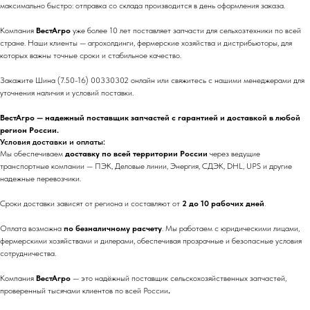
максимально быстро: отправка со склада производится в день оформления заказа.
Компания
ВестАгро
уже более 10 лет поставляет запчасти для сельхозтехники по всей
стране. Наши клиенты — агрохолдинги, фермерские хозяйства и дистрибьюторы, для
которых важны точные сроки и стабильное качество.
Закажите Шина (7.50-16) 00330302 онлайн или свяжитесь с нашими менеджерами для
уточнения наличия и условий поставки.
ВестАгро — надежный поставщик запчастей с гарантией и доставкой в любой
регион России.
Условия доставки и оплаты:
Мы обеспечиваем
доставку по всей территории России
через ведущие
транспортные компании — ПЭК, Деловые линии, Энергия, СДЭК, DHL, UPS и другие
надежные перевозчики.
Сроки доставки зависят от региона и составляют от
2 до 10 рабочих дней
.
Оплата возможна
по безналичному расчету
. Мы работаем с юридическими лицами,
фермерскими хозяйствами и дилерами, обеспечивая прозрачные и безопасные условия
сотрудничества.
Компания
ВестАгро
— это надёжный поставщик сельскохозяйственных запчастей,
проверенный тысячами клиентов по всей России
.