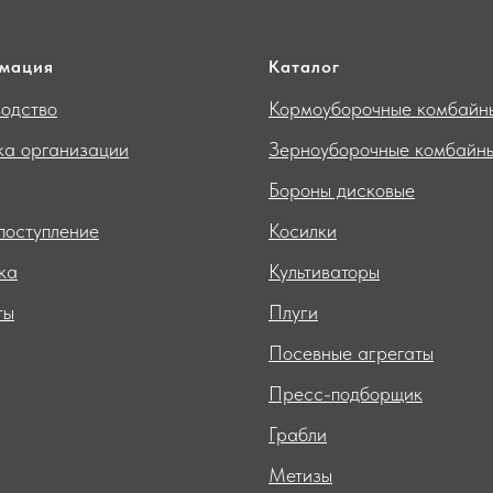
мация
Каталог
одство
Кормоуборочные комбайн
ка организации
Зерноуборочные комбайн
Бороны дисковые
поступление
Косилки
ка
Культиваторы
ты
Плуги
Посевные агрегаты
Пресс-подборщик
Грабли
Метизы