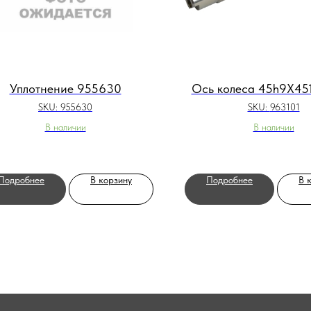
Уплотнение 955630
Ось колеса 45h9X45
SKU:
955630
SKU:
963101
В наличии
В наличии
Подробнее
В корзину
Подробнее
В 