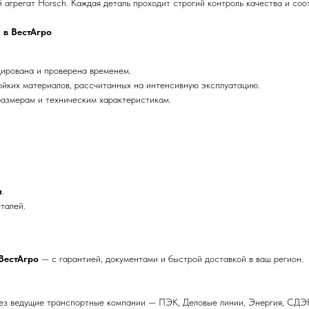
грегат Horsch. Каждая деталь проходит строгий контроль качества и соо
 в ВестАгро
ирована и проверена временем.
ойких материалов, рассчитанных на интенсивную эксплуатацию.
азмерам и техническим характеристикам.
и
.
талей.
ВестАгро
— с гарантией, документами и быстрой доставкой в ваш регион.
ез ведущие транспортные компании — ПЭК, Деловые линии, Энергия, СДЭК