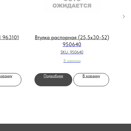
1 963101
Втулка распорная (25,5x30-52)
950640
SKU:
950640
В наличии
корзину
Подробнее
В корзину