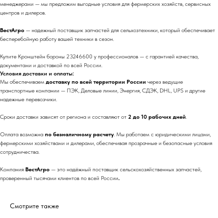
менеджерами — мы предложим выгодные условия для фермерских хозяйств, сервисных
центров и дилеров.
ВестАгро
— надежный поставщик запчастей для сельхозтехники, который обеспечивает
бесперебойную работу вашей техники в сезон.
Купите Кронштейн бороны 23246600 у профессионалов — с гарантией качества,
документами и доставкой по всей России.
Условия доставки и оплаты:
Мы обеспечиваем
доставку по всей территории России
через ведущие
транспортные компании — ПЭК, Деловые линии, Энергия, СДЭК, DHL, UPS и другие
надежные перевозчики.
Сроки доставки зависят от региона и составляют от
2 до 10 рабочих дней
.
Оплата возможна
по безналичному расчету
. Мы работаем с юридическими лицами,
фермерскими хозяйствами и дилерами, обеспечивая прозрачные и безопасные условия
сотрудничества.
Компания
ВестАгро
— это надёжный поставщик сельскохозяйственных запчастей,
проверенный тысячами клиентов по всей России
.
Смотрите также