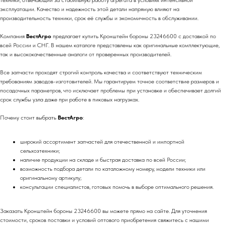
техники, отвечающий за стабильную работу агрегата в условиях интенсивной
эксплуатации. Качество и надежность этой детали напрямую влияют на
производительность техники, срок её службы и экономичность в обслуживании.
Компания
ВестАгро
предлагает купить Кронштейн бороны 23246600 с доставкой по
всей России и СНГ. В нашем каталоге представлены как оригинальные комплектующие,
так и высококачественные аналоги от проверенных производителей.
Все запчасти проходят строгий контроль качества и соответствуют техническим
требованиям заводов-изготовителей. Мы гарантируем точное соответствие размеров и
посадочных параметров, что исключает проблемы при установке и обеспечивает долгий
срок службы узла даже при работе в пиковых нагрузках.
Почему стоит выбрать
ВестАгро
:
широкий ассортимент запчастей для отечественной и импортной
сельхозтехники;
наличие продукции на складе и быстрая доставка по всей России;
возможность подбора детали по каталожному номеру, модели техники или
оригинальному артикулу;
консультации специалистов, готовых помочь в выборе оптимального решения.
Заказать Кронштейн бороны 23246600 вы можете прямо на сайте. Для уточнения
стоимости, сроков поставки и условий оптового приобретения свяжитесь с нашими