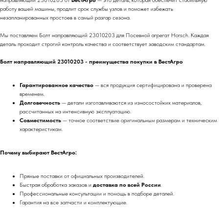
направляющий 23010203 от
ВестАгро
— это деталь, которая обеспечит стабильную
работу вашей машины, продлит срок службы узлов и поможет избежать
незапланированных простоев в самый разгар сезона.
Мы поставляем Болт направляющий 23010203 для Посевной агрегат Horsch. Каждая
деталь проходит строгий контроль качества и соответствует заводским стандартам.
Болт направляющий 23010203 - преимущества покупки в ВестАгро
Гарантированное качество
— вся продукция сертифицирована и проверена
временем.
Долговечность
— детали изготавливаются из износостойких материалов,
рассчитанных на интенсивную эксплуатацию.
Совместимость
— точное соответствие оригинальным размерам и техническим
характеристикам.
Почему выбирают ВестАгро:
Прямые поставки от официальных производителей.
Быстрая обработка заказов и
доставка по всей России
.
Профессиональные консультации и помощь в подборе деталей.
Гарантия на все запчасти и комплектующие.