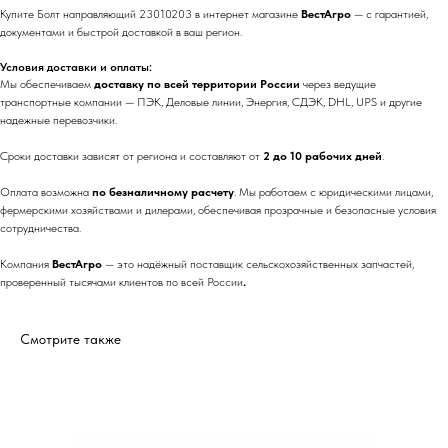
Купите Болт направляющий 23010203 в интернет магазине
ВестАгро
— с гарантией,
документами и быстрой доставкой в ваш регион.
Условия доставки и оплаты:
Мы обеспечиваем
доставку по всей территории России
через ведущие
транспортные компании — ПЭК, Деловые линии, Энергия, СДЭК, DHL, UPS и другие
надежные перевозчики.
Сроки доставки зависят от региона и составляют от
2 до 10 рабочих дней
.
Оплата возможна
по безналичному расчету
. Мы работаем с юридическими лицами,
фермерскими хозяйствами и дилерами, обеспечивая прозрачные и безопасные условия
сотрудничества.
Компания
ВестАгро
— это надёжный поставщик сельскохозяйственных запчастей,
проверенный тысячами клиентов по всей России
.
Смотрите также