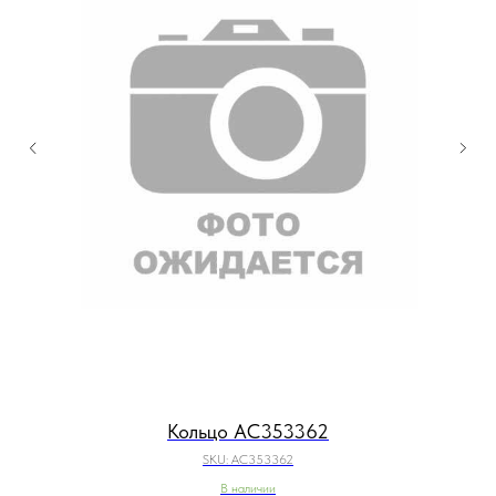
Кольцо AC353362
SKU:
AC353362
В наличии