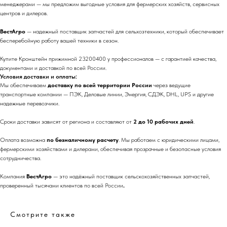
менеджерами — мы предложим выгодные условия для фермерских хозяйств, сервисных
центров и дилеров.
ВестАгро
— надежный поставщик запчастей для сельхозтехники, который обеспечивает
бесперебойную работу вашей техники в сезон.
Купите Кронштейн прижимной 23200400 у профессионалов — с гарантией качества,
документами и доставкой по всей России.
Условия доставки и оплаты:
Мы обеспечиваем
доставку по всей территории России
через ведущие
транспортные компании — ПЭК, Деловые линии, Энергия, СДЭК, DHL, UPS и другие
надежные перевозчики.
Сроки доставки зависят от региона и составляют от
2 до 10 рабочих дней
.
Оплата возможна
по безналичному расчету
. Мы работаем с юридическими лицами,
фермерскими хозяйствами и дилерами, обеспечивая прозрачные и безопасные условия
сотрудничества.
Компания
ВестАгро
— это надёжный поставщик сельскохозяйственных запчастей,
проверенный тысячами клиентов по всей России
.
Смотрите также