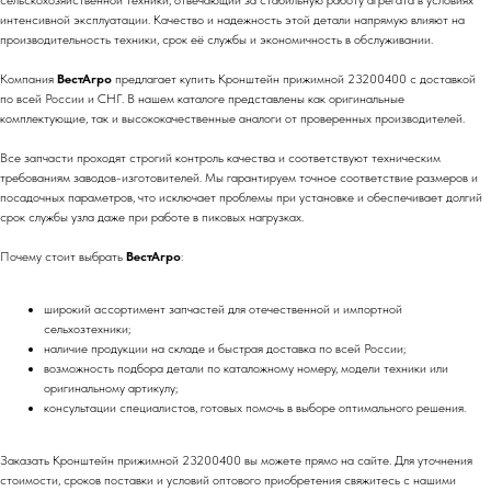
сельскохозяйственной техники, отвечающий за стабильную работу агрегата в условиях
интенсивной эксплуатации. Качество и надежность этой детали напрямую влияют на
производительность техники, срок её службы и экономичность в обслуживании.
Компания
ВестАгро
предлагает купить Кронштейн прижимной 23200400 с доставкой
по всей России и СНГ. В нашем каталоге представлены как оригинальные
комплектующие, так и высококачественные аналоги от проверенных производителей.
Все запчасти проходят строгий контроль качества и соответствуют техническим
требованиям заводов-изготовителей. Мы гарантируем точное соответствие размеров и
посадочных параметров, что исключает проблемы при установке и обеспечивает долгий
срок службы узла даже при работе в пиковых нагрузках.
Почему стоит выбрать
ВестАгро
:
широкий ассортимент запчастей для отечественной и импортной
сельхозтехники;
наличие продукции на складе и быстрая доставка по всей России;
возможность подбора детали по каталожному номеру, модели техники или
оригинальному артикулу;
консультации специалистов, готовых помочь в выборе оптимального решения.
Заказать Кронштейн прижимной 23200400 вы можете прямо на сайте. Для уточнения
стоимости, сроков поставки и условий оптового приобретения свяжитесь с нашими