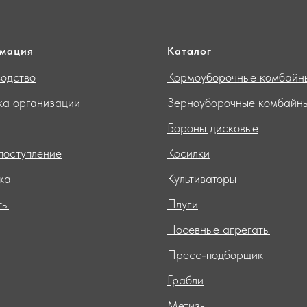
мация
Каталог
одство
Кормоуборочные комбайн
ка организации
Зерноуборочные комбайн
Бороны дисковые
поступление
Косилки
ка
Культиваторы
ты
Плуги
Посевные агрегаты
Пресс-подборщик
Грабли
Метизы