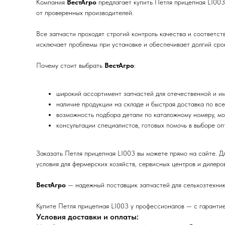
Компания
ВестАгро
предлагает купить Петля прицепная LI003
от проверенных производителей.
Все запчасти проходят строгий контроль качества и соответс
исключает проблемы при установке и обеспечивает долгий срок
Почему стоит выбрать
ВестАгро
:
широкий ассортимент запчастей для отечественной и им
наличие продукции на складе и быстрая доставка по все
возможность подбора детали по каталожному номеру, мо
консультации специалистов, готовых помочь в выборе о
Заказать Петля прицепная LI003 вы можете прямо на сайте. Д
условия для фермерских хозяйств, сервисных центров и дилеров
ВестАгро
— надежный поставщик запчастей для сельхозтехник
Купите Петля прицепная LI003 у профессионалов — с гарантие
Условия доставки и оплаты: