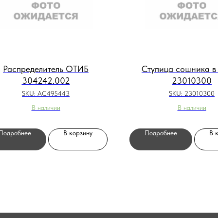
Распределитель ОТИБ
Ступица сошника в
304242.002
23010300
SKU:
AC495443
SKU:
23010300
В наличии
В наличии
Подробнее
В корзину
Подробнее
В 