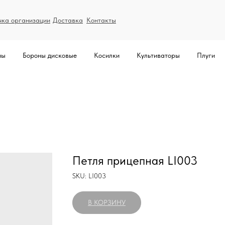
чка организации
Доставка
Контакты
ны
Бороны дисковые
Косилки
Культиваторы
Плуги
Петля прицепная LI003
SKU:
LI003
В КОРЗИНУ