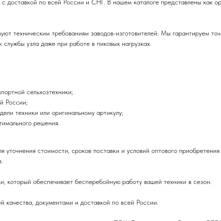
 с доставкой по всей России и СНГ. В нашем каталоге представлены как о
твуют техническим требованиям заводов-изготовителей. Мы гарантируем то
 службы узла даже при работе в пиковых нагрузках.
портной сельхозтехники;
й России;
дели техники или оригинальному артикулу;
птимального решения.
ля уточнения стоимости, сроков поставки и условий оптового приобретен
.
и, который обеспечивает бесперебойную работу вашей техники в сезон.
й качества, документами и доставкой по всей России.