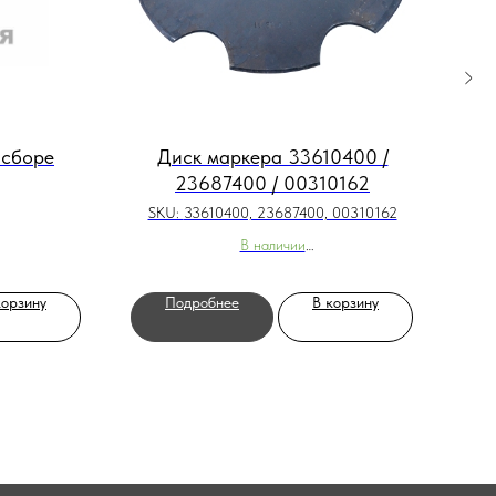
 сборе
Диск маркера 33610400 /
23687400 / 00310162
SKU:
33610400, 23687400, 00310162
В наличии
Категория:
Посевные агрегаты
,
Horsc
корзину
Подробнее
В корзину