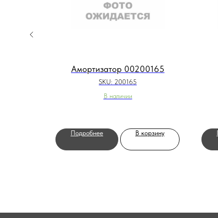
ющее
Амортизатор 00200165
SKU:
200165
В наличии
орзину
Подробнее
В корзину