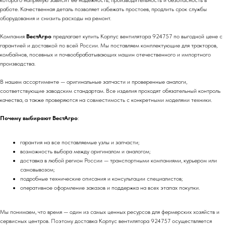
которого напрямую зависит её надежность, производительность и безопасность в
работе. Качественная деталь позволяет избежать простоев, продлить срок службы
оборудования и снизить расходы на ремонт.
Компания
ВестАгро
предлагает купить Корпус вентилятора 924757 по выгодной цене с
гарантией и доставкой по всей России. Мы поставляем комплектующие для тракторов,
комбайнов, посевных и почвообрабатывающих машин отечественного и импортного
производства.
В нашем ассортименте — оригинальные запчасти и проверенные аналоги,
соответствующие заводским стандартам. Все изделия проходят обязательный контроль
качества, а также проверяются на совместимость с конкретными моделями техники.
Почему выбирают ВестАгро
:
гарантия на все поставляемые узлы и запчасти;
возможность выбора между оригиналом и аналогом;
доставка в любой регион России — транспортными компаниями, курьером или
самовывозом;
подробные технические описания и консультации специалистов;
оперативное оформление заказов и поддержка на всех этапах покупки.
Мы понимаем, что время — один из самых ценных ресурсов для фермерских хозяйств и
сервисных центров. Поэтому доставка Корпус вентилятора 924757 осуществляется