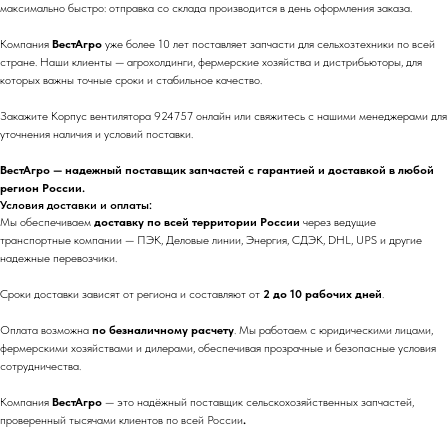
максимально быстро: отправка со склада производится в день оформления заказа.
Компания
ВестАгро
уже более 10 лет поставляет запчасти для сельхозтехники по всей
стране. Наши клиенты — агрохолдинги, фермерские хозяйства и дистрибьюторы, для
которых важны точные сроки и стабильное качество.
Закажите Корпус вентилятора 924757 онлайн или свяжитесь с нашими менеджерами для
уточнения наличия и условий поставки.
ВестАгро — надежный поставщик запчастей с гарантией и доставкой в любой
регион России.
Условия доставки и оплаты:
Мы обеспечиваем
доставку по всей территории России
через ведущие
транспортные компании — ПЭК, Деловые линии, Энергия, СДЭК, DHL, UPS и другие
надежные перевозчики.
Сроки доставки зависят от региона и составляют от
2 до 10 рабочих дней
.
Оплата возможна
по безналичному расчету
. Мы работаем с юридическими лицами,
фермерскими хозяйствами и дилерами, обеспечивая прозрачные и безопасные условия
сотрудничества.
Компания
ВестАгро
— это надёжный поставщик сельскохозяйственных запчастей,
проверенный тысячами клиентов по всей России
.