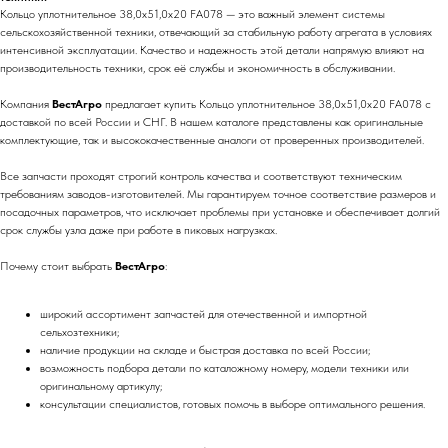
Кольцо уплотнительное 38,0х51,0х20 FA078 — это важный элемент системы
сельскохозяйственной техники, отвечающий за стабильную работу агрегата в условиях
интенсивной эксплуатации. Качество и надежность этой детали напрямую влияют на
производительность техники, срок её службы и экономичность в обслуживании.
Компания
ВестАгро
предлагает купить Кольцо уплотнительное 38,0х51,0х20 FA078 с
доставкой по всей России и СНГ. В нашем каталоге представлены как оригинальные
комплектующие, так и высококачественные аналоги от проверенных производителей.
Все запчасти проходят строгий контроль качества и соответствуют техническим
требованиям заводов-изготовителей. Мы гарантируем точное соответствие размеров и
посадочных параметров, что исключает проблемы при установке и обеспечивает долгий
срок службы узла даже при работе в пиковых нагрузках.
Почему стоит выбрать
ВестАгро
:
широкий ассортимент запчастей для отечественной и импортной
сельхозтехники;
наличие продукции на складе и быстрая доставка по всей России;
возможность подбора детали по каталожному номеру, модели техники или
оригинальному артикулу;
консультации специалистов, готовых помочь в выборе оптимального решения.