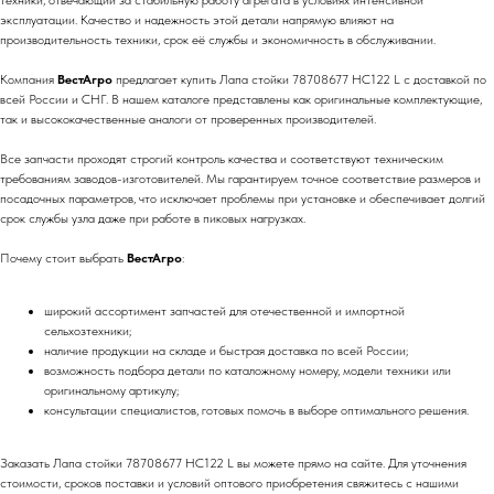
техники, отвечающий за стабильную работу агрегата в условиях интенсивной
эксплуатации. Качество и надежность этой детали напрямую влияют на
производительность техники, срок её службы и экономичность в обслуживании.
Компания
ВестАгро
предлагает купить Лапа стойки 78708677 HC122 L с доставкой по
всей России и СНГ. В нашем каталоге представлены как оригинальные комплектующие,
так и высококачественные аналоги от проверенных производителей.
Все запчасти проходят строгий контроль качества и соответствуют техническим
требованиям заводов-изготовителей. Мы гарантируем точное соответствие размеров и
посадочных параметров, что исключает проблемы при установке и обеспечивает долгий
срок службы узла даже при работе в пиковых нагрузках.
Почему стоит выбрать
ВестАгро
:
широкий ассортимент запчастей для отечественной и импортной
сельхозтехники;
наличие продукции на складе и быстрая доставка по всей России;
возможность подбора детали по каталожному номеру, модели техники или
оригинальному артикулу;
консультации специалистов, готовых помочь в выборе оптимального решения.
Заказать Лапа стойки 78708677 HC122 L вы можете прямо на сайте. Для уточнения
стоимости, сроков поставки и условий оптового приобретения свяжитесь с нашими