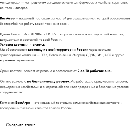
менеджерами — мы предложим выгодные условия для фермерских хозяйств, сервисных
центров и дилеров.
ВестАгро
— надежный поставщик запчастей для сельхозтехники, который обеспечивает
бесперебойную работу вашей техники в сезон.
Купите Лапа стойки 78708677 HC122 L у профессионалов — с гарантией качества,
документами и доставкой по всей России.
Условия доставки и оплаты:
Мы обеспечиваем
доставку по всей территории России
через ведущие
транспортные компании — ПЭК, Деловые линии, Энергия, СДЭК, DHL, UPS и другие
надежные перевозчики.
Сроки доставки зависят от региона и составляют от
2 до 10 рабочих дней
.
Оплата возможна
по безналичному расчету
. Мы работаем с юридическими лицами,
фермерскими хозяйствами и дилерами, обеспечивая прозрачные и безопасные условия
сотрудничества.
Компания
ВестАгро
— это надёжный поставщик сельскохозяйственных запчастей,
проверенный тысячами клиентов по всей России
.
Смотрите также