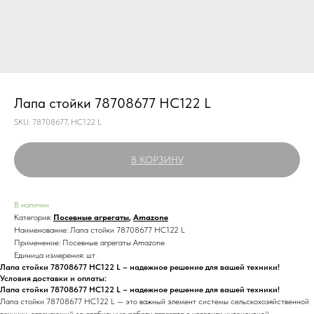
Лапа стойки 78708677 HC122 L
SKU:
78708677, HC122 L
В КОРЗИНУ
В наличии
Категория:
Посевные агрегаты
,
Amazone
Наименование: Лапа стойки 78708677 HC122 L
Применение: Посевные агрегаты Amazone
Единица измерения: шт
Лапа стойки 78708677 HC122 L – надежное решение для вашей техники!
Условия доставки и оплаты:
Лапа стойки 78708677 HC122 L – надежное решение для вашей техники!
Лапа стойки 78708677 HC122 L — это важный элемент системы сельскохозяйственной