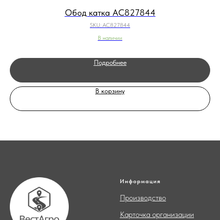
Обод катка AC827844
SKU:
AC827844
В наличии
Подробнее
В корзину
Информация
Производство
Карточка организации