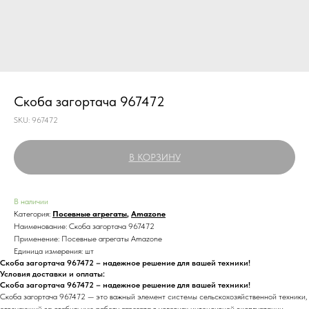
Скоба загортача 967472
SKU:
967472
В КОРЗИНУ
В наличии
Категория:
Посевные агрегаты
,
Amazone
Наименование: Скоба загортача 967472
Применение: Посевные агрегаты Amazone
Единица измерения: шт
Скоба загортача 967472 – надежное решение для вашей техники!
Условия доставки и оплаты:
Скоба загортача 967472 – надежное решение для вашей техники!
Скоба загортача 967472 — это важный элемент системы сельскохозяйственной техники,