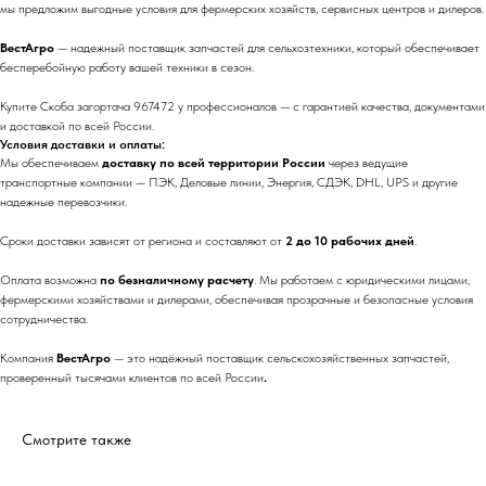
мы предложим выгодные условия для фермерских хозяйств, сервисных центров и дилеров.
ВестАгро
— надежный поставщик запчастей для сельхозтехники, который обеспечивает
бесперебойную работу вашей техники в сезон.
Купите Скоба загортача 967472 у профессионалов — с гарантией качества, документами
и доставкой по всей России.
Условия доставки и оплаты:
Мы обеспечиваем
доставку по всей территории России
через ведущие
транспортные компании — ПЭК, Деловые линии, Энергия, СДЭК, DHL, UPS и другие
надежные перевозчики.
Сроки доставки зависят от региона и составляют от
2 до 10 рабочих дней
.
Оплата возможна
по безналичному расчету
. Мы работаем с юридическими лицами,
фермерскими хозяйствами и дилерами, обеспечивая прозрачные и безопасные условия
сотрудничества.
Компания
ВестАгро
— это надёжный поставщик сельскохозяйственных запчастей,
проверенный тысячами клиентов по всей России
.
Смотрите также