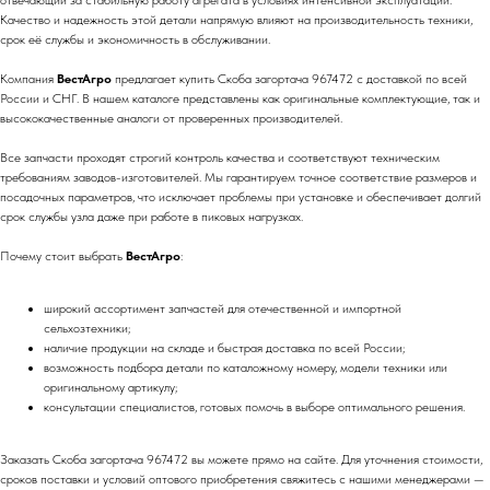
отвечающий за стабильную работу агрегата в условиях интенсивной эксплуатации.
Качество и надежность этой детали напрямую влияют на производительность техники,
срок её службы и экономичность в обслуживании.
Компания
ВестАгро
предлагает купить Скоба загортача 967472 с доставкой по всей
России и СНГ. В нашем каталоге представлены как оригинальные комплектующие, так и
высококачественные аналоги от проверенных производителей.
Все запчасти проходят строгий контроль качества и соответствуют техническим
требованиям заводов-изготовителей. Мы гарантируем точное соответствие размеров и
посадочных параметров, что исключает проблемы при установке и обеспечивает долгий
срок службы узла даже при работе в пиковых нагрузках.
Почему стоит выбрать
ВестАгро
:
широкий ассортимент запчастей для отечественной и импортной
сельхозтехники;
наличие продукции на складе и быстрая доставка по всей России;
возможность подбора детали по каталожному номеру, модели техники или
оригинальному артикулу;
консультации специалистов, готовых помочь в выборе оптимального решения.
Заказать Скоба загортача 967472 вы можете прямо на сайте. Для уточнения стоимости,
сроков поставки и условий оптового приобретения свяжитесь с нашими менеджерами —