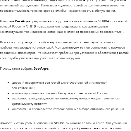
сельскохозяйственной техники, отвечающий за стабильную работу агрегата в условиях
интенсивной эксплуатации. Качество и надежность этой детали напрямую влияют на
производительность техники, срок её службы и экономичность в обслуживании.
Компания
ВестАгро
предлагает купить Датчик уровня наполнения NH084 с доставкой
по всей России и СНГ. В нашем каталоге представлены как оригинальные
комплектующие, так и высококачественные аналоги от проверенных производителей.
Все запчасти проходят строгий контроль качества и соответствуют техническим
требованиям заводов-изготовителей. Мы гарантируем точное соответствие размеров и
посадочных параметров, что исключает проблемы при установке и обеспечивает долгий
срок службы узла даже при работе в пиковых нагрузках.
Почему стоит выбрать
ВестАгро
:
широкий ассортимент запчастей для отечественной и импортной
сельхозтехники;
наличие продукции на складе и быстрая доставка по всей России;
возможность подбора детали по каталожному номеру, модели техники или
оригинальному артикулу;
консультации специалистов, готовых помочь в выборе оптимального решения.
Заказать Датчик уровня наполнения NH084 вы можете прямо на сайте. Для уточнения
стоимости, сроков поставки и условий оптового приобретения свяжитесь с нашими